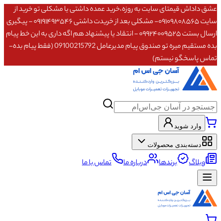
عشق داداش قیمتای سایت به روزه،خرید عمده داشتی یا مشکلی تو خرید از
سایت ۰۹۱۰۹۸۰۸۵۶۵- مشکلی بعد از خریدت داشتی ۰۹۱۹۱۴۹۳۵۴۶ - پیگیری
ارسال بستت ۰۹۹۲۴۰۰۹۵۲۵ - انتقاد یا پیشنهاد هم اگه داری به این خط پیام
بده مستقیم میره تو صندوق پیام مدیرعامل 09100215792 (فقط پیام بده-
تماس پاسخگو نیستم)
وارد شوید
دسته‌بندی محصولات
وبلاگ
برندها
درباره ما
تماس با ما