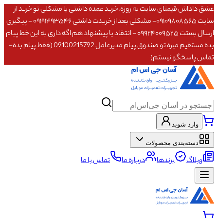
عشق داداش قیمتای سایت به روزه،خرید عمده داشتی یا مشکلی تو خرید از
سایت ۰۹۱۰۹۸۰۸۵۶۵- مشکلی بعد از خریدت داشتی ۰۹۱۹۱۴۹۳۵۴۶ - پیگیری
ارسال بستت ۰۹۹۲۴۰۰۹۵۲۵ - انتقاد یا پیشنهاد هم اگه داری به این خط پیام
بده مستقیم میره تو صندوق پیام مدیرعامل 09100215792 (فقط پیام بده-
تماس پاسخگو نیستم)
وارد شوید
دسته‌بندی محصولات
وبلاگ
برندها
درباره ما
تماس با ما