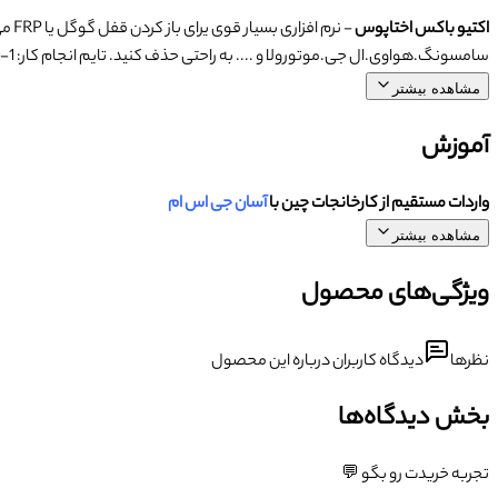
اکتیو باکس اختاپوس
- نرم افزاری بسیار قوی یرای باز کردن قفل گوگل یا FRP می باشد .
سامسونگ.هواوی.ال جی.موتورولا و .... به راحتی حذف کنید. تایم انجام کار: 1-12 ساعت
مشاهده بیشتر
آموزش
واردات مستقیم از کارخانجات چین با
آسان جی اس ام
مشاهده بیشتر
ویژگی‌های محصول
نظرها
دیدگاه کاربران درباره این محصول
بخش دیدگاه‌ها
تجربه خریدت رو بگو 💬