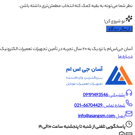
نظر شما می‌تونه به بقیه کمک کنه انتخاب مطمئن‌تری داشته باشن.
تو شروع کن!
ارسال دیدگاه
آسان جی‌اس‌ام با نزدیک به ۲۰ سال تجربه در تأمین تجهیزات تعمیرات الکترونیک، آموزش تخصصی موبایل و ارائه خدمات تعمیر تلفن همراه و لوازم جانبی، با تکیه بر تیمی حرفه‌ای، رضایت و اعتماد مشتریان را اولویت اصلی خود قرار داده است.
درباره ما
پشتیبانی:
09191493546
شماره تماس:
021-66704429
ایمیل:
info@asangsm.com
پاسخگویی تلفنی از شنبه تا پنجشنبه ساعت ۱۰ الی ۱۹