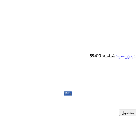
:
بدون-برند
شناسه:
59410
ل محصول