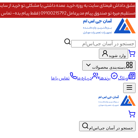
مستقیم میره تو صندوق پیام مدیرعامل 09100215792 (فقط پیام بده- تماس پاسخگو نیستم)
وارد شوید
دسته‌بندی محصولات
وبلاگ
برندها
درباره ما
تماس با ما
جستجو در آسان جی‌اس‌ام