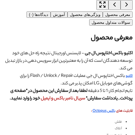
معرفی محصول
ویژگی‌های محصول
آموزش
دیدگاه‌ها (۰)
سوالات متداول محصول
معرفی محصول
اکتیو باکس اختاپوس ال جی
- لایسنس اورجینال نتیجه راه حل های خود
توسعه دهندگان است که آن را به معتبرترین ابزار سرویس دهی در بازار تبدیل
می کند.
باکس اختاپوس ال جی عملیات Flash / Unlock / Repair را برای
اکتیو
گوشی‌های موبایل LG امکان پذیر می کند.
تایم انجام کار: 1 تا 5 دقیقه
لطفا بعد از سفارش این محصول در "صفحه ی
پرداخت ,
یادداشت سفارش
"
سریال نامبر باکس و ایمیل
خود را وارد نمایید.
قابلیت های
باکس Octopus
:
فلش
آنلاک