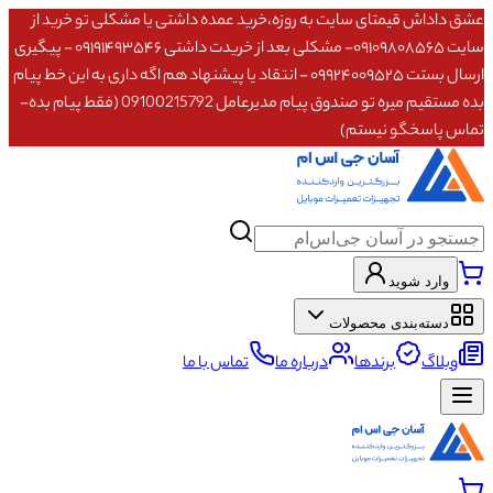
عشق داداش قیمتای سایت به روزه،خرید عمده داشتی یا مشکلی تو خرید از
سایت ۰۹۱۰۹۸۰۸۵۶۵- مشکلی بعد از خریدت داشتی ۰۹۱۹۱۴۹۳۵۴۶ - پیگیری
ارسال بستت ۰۹۹۲۴۰۰۹۵۲۵ - انتقاد یا پیشنهاد هم اگه داری به این خط پیام
بده مستقیم میره تو صندوق پیام مدیرعامل 09100215792 (فقط پیام بده-
تماس پاسخگو نیستم)
وارد شوید
دسته‌بندی محصولات
وبلاگ
برندها
درباره ما
تماس با ما