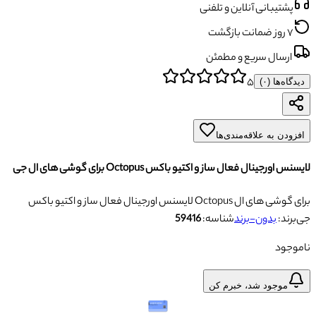
پشتیبانی آنلاین و تلفنی
۷ روز ضمانت بازگشت
ارسال سریع و مطمئن
۵
دیدگاه‌ها (
۰
)
افزودن به علاقه‌مندی‌ها
لایسنس اورجینال فعال ساز و اکتیو باکس Octopus برای گوشی های ال جی
لایسنس اورجینال فعال ساز و اکتیو باکس Octopus برای گوشی های ال
جی
برند:
بدون-برند
شناسه:
59416
ناموجود
موجود شد، خبرم کن