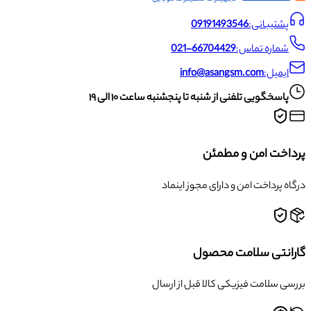
پشتیبانی:
09191493546
شماره تماس:
021-66704429
ایمیل:
info@asangsm.com
پاسخگویی تلفنی از شنبه تا پنجشنبه ساعت ۱۰ الی ۱۹
پرداخت امن و مطمئن
درگاه پرداخت امن و دارای مجوز اینماد
گارانتی سلامت محصول
بررسی سلامت فیزیکی کالا قبل از ارسال