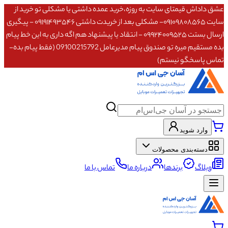
عشق داداش قیمتای سایت به روزه،خرید عمده داشتی یا مشکلی تو خرید از
سایت ۰۹۱۰۹۸۰۸۵۶۵- مشکلی بعد از خریدت داشتی ۰۹۱۹۱۴۹۳۵۴۶ - پیگیری
ارسال بستت ۰۹۹۲۴۰۰۹۵۲۵ - انتقاد یا پیشنهاد هم اگه داری به این خط پیام
بده مستقیم میره تو صندوق پیام مدیرعامل 09100215792 (فقط پیام بده-
تماس پاسخگو نیستم)
وارد شوید
دسته‌بندی محصولات
وبلاگ
برندها
درباره ما
تماس با ما