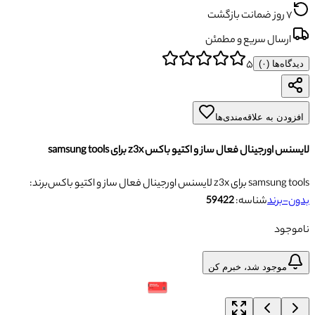
۷ روز ضمانت بازگشت
ارسال سریع و مطمئن
۵
دیدگاه‌ها (
۰
)
افزودن به علاقه‌مندی‌ها
لایسنس اورجینال فعال ساز و اکتیو باکس z3x برای samsung tools
لایسنس اورجینال فعال ساز و اکتیو باکس z3x برای samsung tools
برند:
بدون-برند
شناسه:
59422
ناموجود
موجود شد، خبرم کن