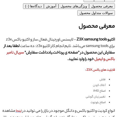
معرفی محصول
ویژگی‌های محصول
آموزش
دیدگاه‌ها (۰)
سوالات متداول محصول
معرفی محصول
اکتیو Z3X samsung tools
- لایسنس اورجینال فعال ساز و اکتیو باکس z3x
برای samsung tools می‌باشد. تایم انجام کار اکتیو z3x : ده ساعت
لطفا بعد از
سفارش این محصول در "صفحه ی پرداخت,
یادداشت سفارش
"
سریال نامبر
باکس و ایمیل
خود را وارد نمایید.
قابلیت های باکس Z3X :
فلش
آنلاک کردن
اصلاح IMEI
تغییر زبان گوشی
اصلاح بلوتوث
انواع کردیت و اکتیو باکس و دانگل موجود در بازار را می توانید در
مشاهده
اینجا