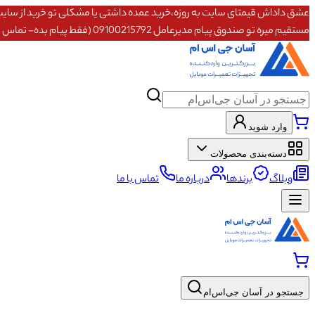
مستقیم میره تو صندوق پیام مدیرعامل 09100215792 (فقط پیام بده- تماس پاسخگو نیستم)
وارد شوید
دسته‌بندی محصولات
وبلاگ
برندها
درباره ما
تماس با ما
جستجو در آسان جی‌اس‌ام