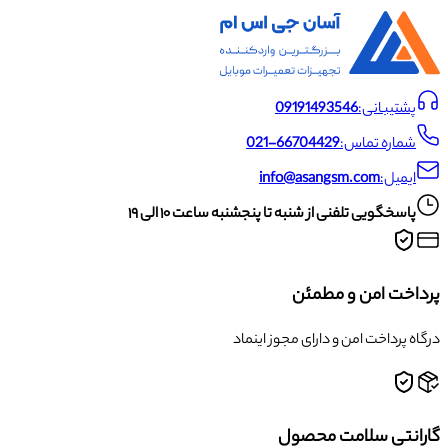
پشتیبانی:
09191493546
شماره تماس:
021-66704429
ایمیل:
info@asangsm.com
پاسخگویی تلفنی از شنبه تا پنجشنبه ساعت ۱۰ الی ۱۹
پرداخت امن و مطمئن
درگاه پرداخت امن و دارای مجوز اینماد
گارانتی سلامت محصول