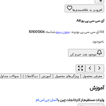
افزودن به علاقه‌مندی‌ها
آی سی سی پی یو A8
آی سی سی پی یو A8
برند:
بدون-برند
شناسه:
101001306
ناموجود
موجود شد، خبرم کن
معرفی محصول
ویژگی‌های محصول
آموزش
دیدگاه‌ها (۰)
سوالات متداو
آموزش
واردات مستقیم از کارخانجات چین با
آسان جی اس ام