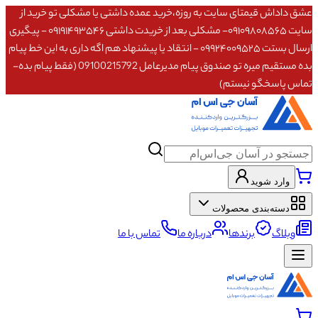
عشق داداش قیمتای سایت به روزه،خرید عمده داشتی یا مشکلی تو خرید از
سایت ۰۹۱۰۹۸۰۸۵۶۵- مشکلی بعد از خریدت داشتی ۰۹۱۹۱۴۹۳۵۴۶ - پیگیری
ارسال بستت ۰۹۹۲۴۰۰۹۵۲۵ - انتقاد یا پیشنهاد هم اگه داری به این خط پیام
بده مستقیم میره تو صندوق پیام مدیرعامل 09100215792 (فقط پیام بده-
تماس پاسخگو نیستم)
وارد شوید
دسته‌بندی محصولات
وبلاگ
برندها
درباره ما
تماس با ما