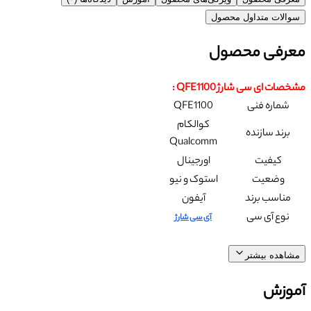
سوالات متداول محصول
معرفی محصول
مشخصات ای سی شارژ QFE1100 :
شماره فنی
QFE1100
کوالکام
برند سازنده
Qualcomm
کیفیت
اورجینال
وضعیت
استوک و نیو
مناسب برند
آیفون
نوع آی سی
آی سی شارژ
مشاهده بیشتر
آموزش