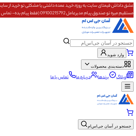
مستقیم میره تو صندوق پیام مدیرعامل 09100215792 (فقط پیام بده- تماس پاسخگو نیستم)
وارد شوید
دسته‌بندی محصولات
وبلاگ
برندها
درباره ما
تماس با ما
جستجو در آسان جی‌اس‌ام