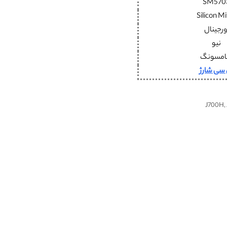
SM570
Silicon Mi
ورجینال
نیو
مسونگ
 سی شارژ