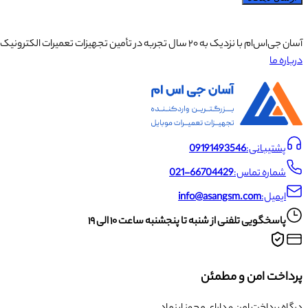
آسان جی‌اس‌ام با نزدیک به ۲۰ سال تجربه در تأمین تجهیزات تعمیرات الکترونیک، آموزش تخصصی موبایل و ارائه خدمات تعمیر تلفن همراه و لوازم جانبی، با تکیه بر تیمی حرفه‌ای، رضایت و اعتماد مشتریان را اولویت اصلی خود قرار داده است.
درباره ما
پشتیبانی:
09191493546
شماره تماس:
021-66704429
ایمیل:
info@asangsm.com
پاسخگویی تلفنی از شنبه تا پنجشنبه ساعت ۱۰ الی ۱۹
پرداخت امن و مطمئن