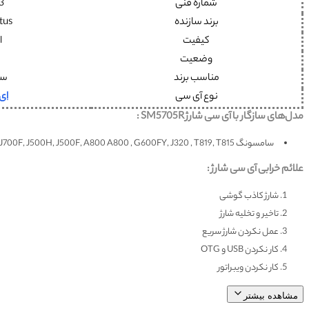
شماره فنی
3
برند سازنده
tus
کیفیت
ا
وضعیت
مناسب برند
سا
نوع آی سی
ای
مدل‌های سازگار با آی سی شارژ SM5705R :
سامسونگ J700H, J700F, J500H, J500F, A800 A800 , G600FY, J320 , T819, T815
علائم خرابی آی سی شارژ :
شارژ کاذب گوشی
تاخیر و تخلیه شارژ
عمل نکردن شارژ سریع
کار نکردن USB و OTG
کار نکردن ویبراتور
مشاهده بیشتر