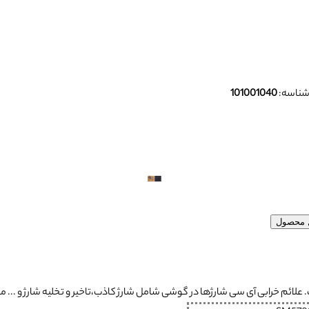
ناسه:
101001040
ل محصول
ئم خرابی آی سی شارژها در گوشی شامل شارژ کاذب،تاخیر و تخلیه شارژ و ... م