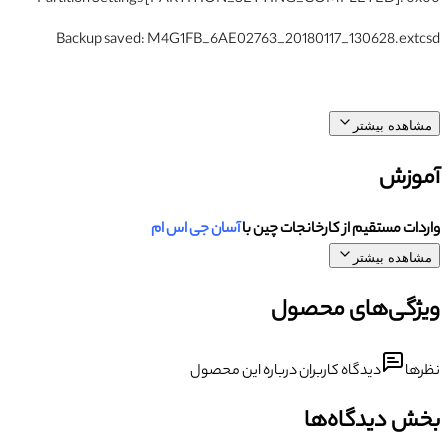
Backup saved: M4G1FB_6AE02763_20180117_130628.extcsd
مشاهده بیشتر
آموزش
واردات مستقیم از کارخانجات چین با
آسان جی اس ام
مشاهده بیشتر
ویژگی‌های محصول
نظرها
دیدگاه کاربران درباره این محصول
بخش دیدگاه‌ها