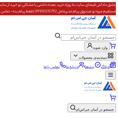
مستقیم میره تو صندوق پیام مدیرعامل 09100215792 (فقط پیام بده- تماس پاسخگو نیستم)
وارد شوید
دسته‌بندی محصولات
وبلاگ
برندها
درباره ما
تماس با ما
جستجو در آسان جی‌اس‌ام