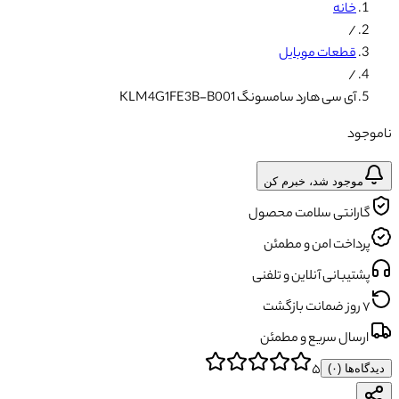
خانه
/
قطعات موبایل
/
آی سی هارد سامسونگ KLM4G1FE3B-B001
ناموجود
موجود شد، خبرم کن
گارانتی سلامت محصول
پرداخت امن و مطمئن
پشتیبانی آنلاین و تلفنی
۷ روز ضمانت بازگشت
ارسال سریع و مطمئن
۵
دیدگاه‌ها (
۰
)