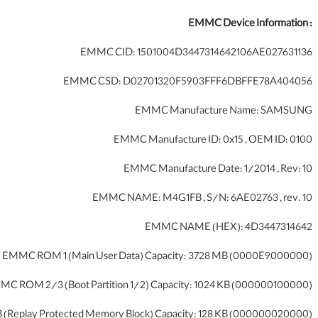
EMMC Device Information :
EMMC CID: 1501004D3447314642106AE027631136
EMMC CSD: D02701320F5903FFF6DBFFE78A404056
EMMC Manufacture Name: SAMSUNG
EMMC Manufacture ID: 0x15 , OEM ID: 0100
EMMC Manufacture Date: 1/2014 , Rev: 10
EMMC NAME: M4G1FB , S/N: 6AE02763 , rev. 10
EMMC NAME (HEX): 4D3447314642
EMMC ROM 1 (Main User Data) Capacity: 3728 MB (0000E9000000)
C ROM 2/3 (Boot Partition 1/2) Capacity: 1024 KB (000000100000)
eplay Protected Memory Block) Capacity: 128 KB (000000020000)