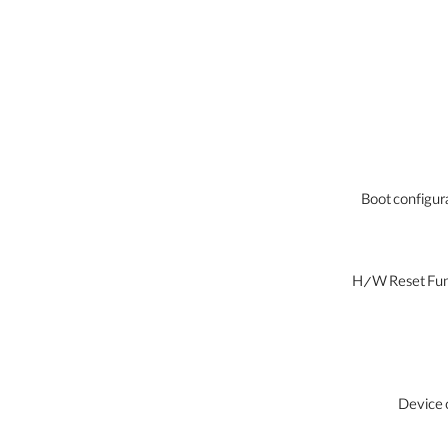
Boot configur
H/W Reset Fun
Device c