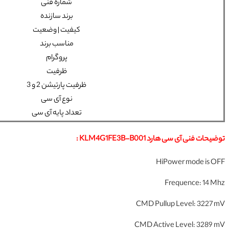
شماره فنی
برند سازنده
کیفیت | وضعیت
مناسب برند
پروگرام
ظرفیت
ظرفیت پارتیشن 2 و 3
نوع آی سی
تعداد پایه آی سی
توضیحات فنی آی سی هارد KLM4G1FE3B-B001 :
HiPower mode is OFF
Frequence: 14 Mhz
CMD Pullup Level: 3227 mV
CMD Active Level: 3289 mV