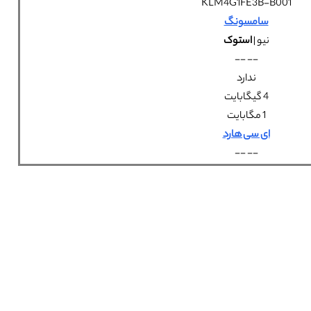
KLM4G1FE3B-B001
سامسونگ
نیو |
استوک
-- --
ندارد
4 گیگابایت
1 مگابایت
ای سی هارد
-- --