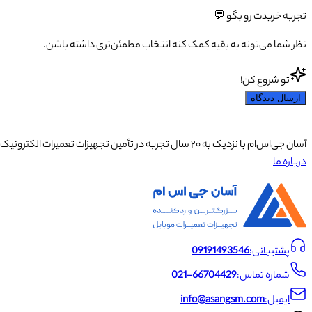
تجربه خریدت رو بگو 💬
نظر شما می‌تونه به بقیه کمک کنه انتخاب مطمئن‌تری داشته باشن.
تو شروع کن!
ارسال دیدگاه
آسان جی‌اس‌ام با نزدیک به ۲۰ سال تجربه در تأمین تجهیزات تعمیرات الکترونیک، آموزش تخصصی موبایل و ارائه خدمات تعمیر تلفن همراه و لوازم جانبی، با تکیه بر تیمی حرفه‌ای، رضایت و اعتماد مشتریان را اولویت اصلی خود قرار داده است.
درباره ما
پشتیبانی:
09191493546
شماره تماس:
021-66704429
ایمیل:
info@asangsm.com