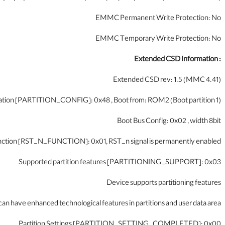
EMMC Permanent Write Protection: No
EMMC Temporary Write Protection: No
Extended CSD Information :
Extended CSD rev: 1.5 (MMC 4.41)
ation [PARTITION_CONFIG]: 0x48 , Boot from: ROM2 (Boot partition 1)
Boot Bus Config: 0x02 , width 8bit
ction [RST_N_FUNCTION]: 0x01, RST_n signal is permanently enabled
Supported partition features [PARTITIONING_SUPPORT]: 0x03
Device supports partitioning features
an have enhanced technological features in partitions and user data area
Partition Settings [PARTITION_SETTING_COMPLETED]: 0x00