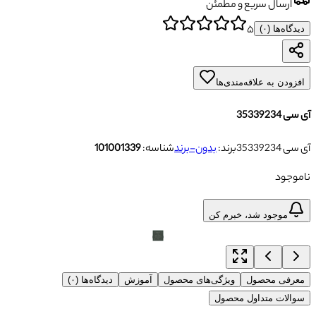
ارسال سریع و مطمئن
۵
دیدگاه‌ها (
۰
)
افزودن به علاقه‌مندی‌ها
آی سی 35339234
آی سی 35339234
برند:
بدون-برند
شناسه:
101001339
ناموجود
موجود شد، خبرم کن
معرفی محصول
ویژگی‌های محصول
آموزش
دیدگاه‌ها (۰)
سوالات متداول محصول