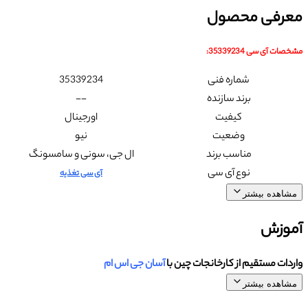
معرفی محصول
مشخصات آی سی 35339234:
شماره فنی
35339234
برند سازنده
--
کیفیت
اورجینال
وضعیت
نیو
مناسب برند
ال جی، سونی و سامسونگ
نوع آی سی
آی سی تغذیه
مشاهده بیشتر
آموزش
واردات مستقیم از کارخانجات چین با
آسان جی اس ام
مشاهده بیشتر