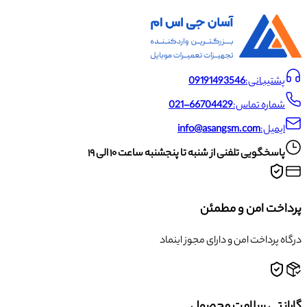
پشتیبانی:
09191493546
شماره تماس:
021-66704429
ایمیل:
info@asangsm.com
پاسخگویی تلفنی از شنبه تا پنجشنبه ساعت ۱۰ الی ۱۹
پرداخت امن و مطمئن
درگاه پرداخت امن و دارای مجوز اینماد