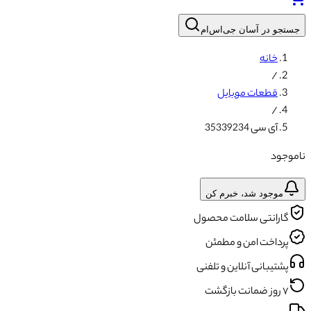
جستجو در آسان جی‌اس‌ام
خانه
/
قطعات موبایل
/
آی سی 35339234
ناموجود
موجود شد، خبرم کن
گارانتی سلامت محصول
پرداخت امن و مطمئن
پشتیبانی آنلاین و تلفنی
۷ روز ضمانت بازگشت