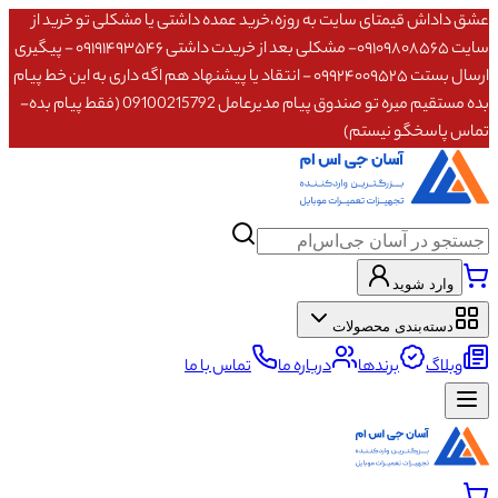
عشق داداش قیمتای سایت به روزه،خرید عمده داشتی یا مشکلی تو خرید از
سایت ۰۹۱۰۹۸۰۸۵۶۵- مشکلی بعد از خریدت داشتی ۰۹۱۹۱۴۹۳۵۴۶ - پیگیری
ارسال بستت ۰۹۹۲۴۰۰۹۵۲۵ - انتقاد یا پیشنهاد هم اگه داری به این خط پیام
بده مستقیم میره تو صندوق پیام مدیرعامل 09100215792 (فقط پیام بده-
تماس پاسخگو نیستم)
وارد شوید
دسته‌بندی محصولات
وبلاگ
برندها
درباره ما
تماس با ما