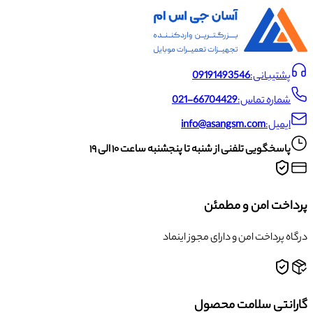
پشتیبانی:
09191493546
شماره تماس:
021-66704429
ایمیل:
info@asangsm.com
پاسخگویی تلفنی از شنبه تا پنجشنبه ساعت ۱۰ الی ۱۹
پرداخت امن و مطمئن
درگاه پرداخت امن و دارای مجوز اینماد
گارانتی سلامت محصول