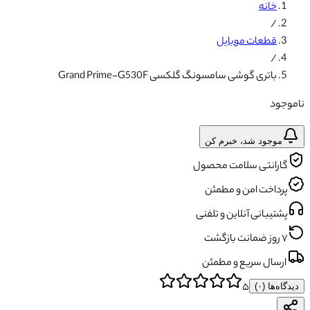
خانه
/
قطعات موبایل
/
باتری گوشی سامسونگ گلکسی Grand Prime-G530F
ناموجود
موجود شد، خبرم کن
گارانتی سلامت محصول
پرداخت امن و مطمئن
پشتیبانی آنلاین و تلفنی
۷ روز ضمانت بازگشت
ارسال سریع و مطمئن
۵
دیدگاه‌ها (
۰
)