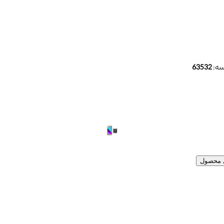
سه:
63532
ل محصول