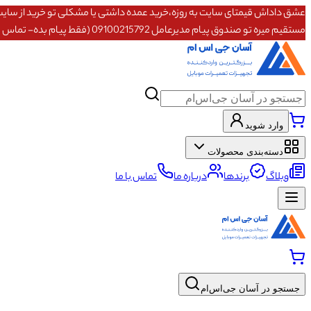
مستقیم میره تو صندوق پیام مدیرعامل 09100215792 (فقط پیام بده- تماس پاسخگو نیستم)
وارد شوید
دسته‌بندی محصولات
وبلاگ
برندها
درباره ما
تماس با ما
جستجو در آسان جی‌اس‌ام