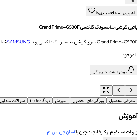
افزودن به علاقه‌مندی‌ها
باتری گوشی سامسونگ گلکسی Grand Prime-G530F
باتری گوشی سامسونگ گلکسی Grand Prime-G530F
برند:
SAMSUNG
شنا
ناموجود
موجود شد، خبرم کن
معرفی محصول
ویژگی‌های محصول
آموزش
دیدگاه‌ها (۰)
سوالات متداو
آموزش
واردات مستقیم از کارخانجات چین با
آسان جی اس ام