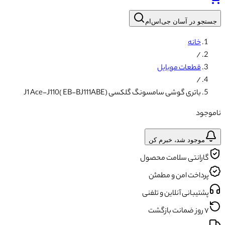
جستجو در آسان جی‌اس‌ام
خانه
/
قطعات موبایل
/
باتری گوشی سامسونگ گلکسی (J1 Ace-J110( EB-BJ111ABE
ناموجود
موجود شد، خبرم کن
گارانتی سلامت محصول
پرداخت امن و مطمئن
پشتیبانی آنلاین و تلفنی
۷ روز ضمانت بازگشت