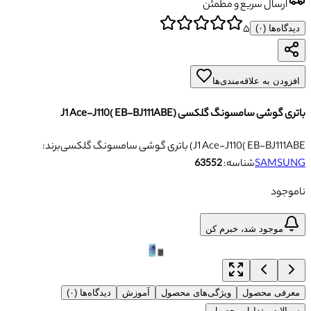
ارسال سریع و مطمئن
۵
دیدگاه‌ها (
۰
)
افزودن به علاقه‌مندی‌ها
باتری گوشی سامسونگ گلکسی (J1 Ace-J110( EB-BJ111ABE
باتری گوشی سامسونگ گلکسی (J1 Ace-J110( EB-BJ111ABE
برند:
SAMSUNG
شناسه:
63552
ناموجود
موجود شد، خبرم کن
معرفی محصول
ویژگی‌های محصول
آموزش
دیدگاه‌ها (۰)
سوالات متداول محصول