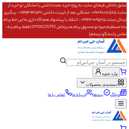
عشق داداش قیمتای سایت به روزه،خرید عمده داشتی یا مشکلی تو خرید از
سایت ۰۹۱۰۹۸۰۸۵۶۵- مشکلی بعد از خریدت داشتی ۰۹۱۹۱۴۹۳۵۴۶ - پیگیری
ارسال بستت ۰۹۹۲۴۰۰۹۵۲۵ - انتقاد یا پیشنهاد هم اگه داری به این خط پیام
بده مستقیم میره تو صندوق پیام مدیرعامل 09100215792 (فقط پیام بده-
تماس پاسخگو نیستم)
وارد شوید
دسته‌بندی محصولات
وبلاگ
برندها
درباره ما
تماس با ما