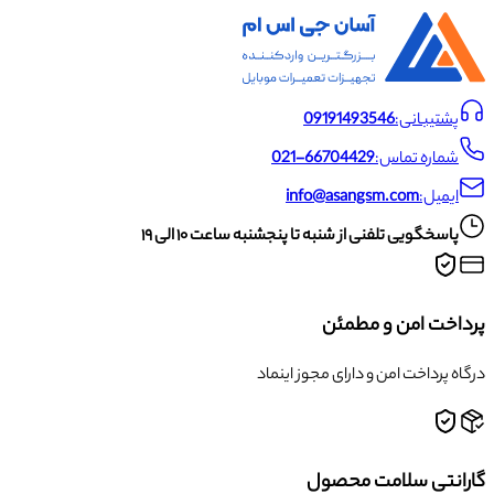
پشتیبانی:
09191493546
شماره تماس:
021-66704429
ایمیل:
info@asangsm.com
پاسخگویی تلفنی از شنبه تا پنجشنبه ساعت ۱۰ الی ۱۹
پرداخت امن و مطمئن
درگاه پرداخت امن و دارای مجوز اینماد
گارانتی سلامت محصول