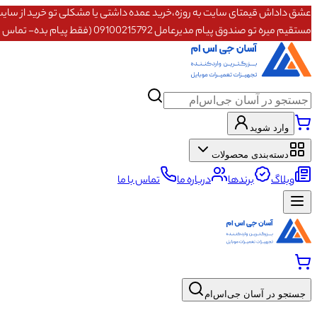
مستقیم میره تو صندوق پیام مدیرعامل 09100215792 (فقط پیام بده- تماس پاسخگو نیستم)
وارد شوید
دسته‌بندی محصولات
وبلاگ
برندها
درباره ما
تماس با ما
جستجو در آسان جی‌اس‌ام