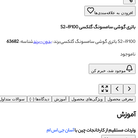
افزودن به علاقه‌مندی‌ها
باتری گوشی سامسونگ گلکسی S2-i9100
باتری گوشی سامسونگ گلکسی S2-i9100
برند:
بدون-برند
شناسه:
63682
ناموجود
موجود شد، خبرم کن
معرفی محصول
ویژگی‌های محصول
آموزش
دیدگاه‌ها (۰)
سوالات متداو
آموزش
واردات مستقیم از کارخانجات چین با
آسان جی اس ام