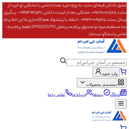
عشق داداش قیمتای سایت به روزه،خرید عمده داشتی یا مشکلی تو خرید از
سایت ۰۹۱۰۹۸۰۸۵۶۵- مشکلی بعد از خریدت داشتی ۰۹۱۹۱۴۹۳۵۴۶ - پیگیری
ارسال بستت ۰۹۹۲۴۰۰۹۵۲۵ - انتقاد یا پیشنهاد هم اگه داری به این خط پیام
بده مستقیم میره تو صندوق پیام مدیرعامل 09100215792 (فقط پیام بده-
تماس پاسخگو نیستم)
وارد شوید
دسته‌بندی محصولات
وبلاگ
برندها
درباره ما
تماس با ما