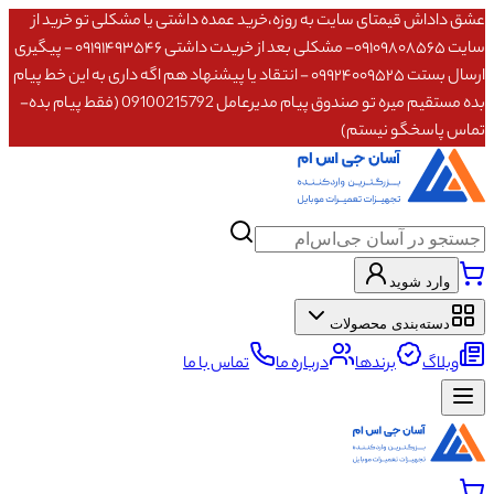
عشق داداش قیمتای سایت به روزه،خرید عمده داشتی یا مشکلی تو خرید از
سایت ۰۹۱۰۹۸۰۸۵۶۵- مشکلی بعد از خریدت داشتی ۰۹۱۹۱۴۹۳۵۴۶ - پیگیری
ارسال بستت ۰۹۹۲۴۰۰۹۵۲۵ - انتقاد یا پیشنهاد هم اگه داری به این خط پیام
بده مستقیم میره تو صندوق پیام مدیرعامل 09100215792 (فقط پیام بده-
تماس پاسخگو نیستم)
وارد شوید
دسته‌بندی محصولات
وبلاگ
برندها
درباره ما
تماس با ما