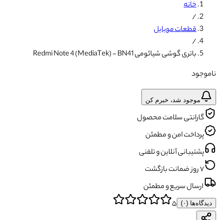
خانه
/
قطعات موبایل
/
باتری گوشی شیائومی Redmi Note 4 (MediaTek) - BN41
ناموجود
موجود شد، خبرم کن
گارانتی سلامت محصول
پرداخت امن و مطمئن
پشتیبانی آنلاین و تلفنی
۷ روز ضمانت بازگشت
ارسال سریع و مطمئن
۵
دیدگاه‌ها (
۰
)