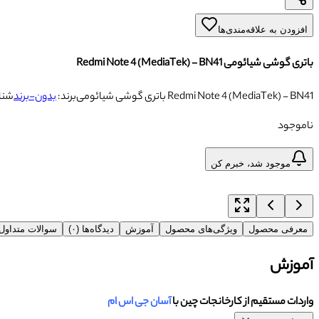
افزودن به علاقه‌مندی‌ها
باتری گوشی شیائومی Redmi Note 4 (MediaTek) - BN41
باتری گوشی شیائومی Redmi Note 4 (MediaTek) - BN41
برند:
بدون-برند
شنا
ناموجود
موجود شد، خبرم کن
معرفی محصول
ویژگی‌های محصول
آموزش
دیدگاه‌ها (۰)
سوالات متداو
آموزش
واردات مستقیم از کارخانجات چین با
آسان جی اس ام