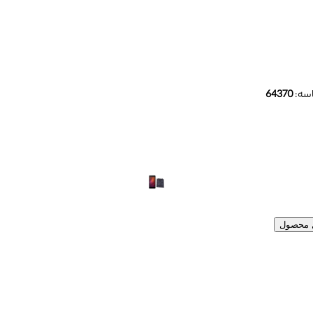
سه:
64370
ل محصول