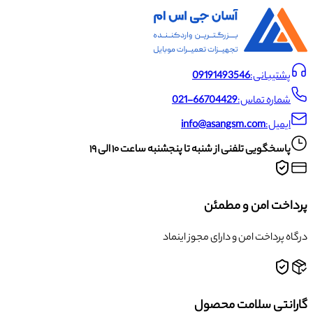
پشتیبانی:
09191493546
شماره تماس:
021-66704429
ایمیل:
info@asangsm.com
پاسخگویی تلفنی از شنبه تا پنجشنبه ساعت ۱۰ الی ۱۹
پرداخت امن و مطمئن
درگاه پرداخت امن و دارای مجوز اینماد
گارانتی سلامت محصول