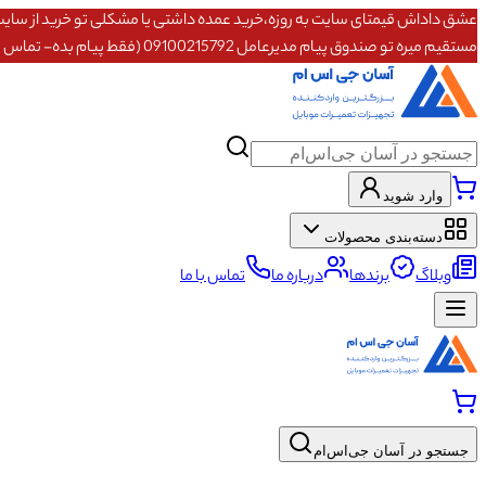
مستقیم میره تو صندوق پیام مدیرعامل 09100215792 (فقط پیام بده- تماس پاسخگو نیستم)
وارد شوید
دسته‌بندی محصولات
وبلاگ
برندها
درباره ما
تماس با ما
جستجو در آسان جی‌اس‌ام