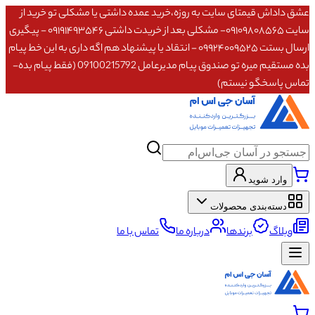
عشق داداش قیمتای سایت به روزه،خرید عمده داشتی یا مشکلی تو خرید از
سایت ۰۹۱۰۹۸۰۸۵۶۵- مشکلی بعد از خریدت داشتی ۰۹۱۹۱۴۹۳۵۴۶ - پیگیری
ارسال بستت ۰۹۹۲۴۰۰۹۵۲۵ - انتقاد یا پیشنهاد هم اگه داری به این خط پیام
بده مستقیم میره تو صندوق پیام مدیرعامل 09100215792 (فقط پیام بده-
تماس پاسخگو نیستم)
وارد شوید
دسته‌بندی محصولات
وبلاگ
برندها
درباره ما
تماس با ما