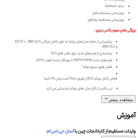
حذف Simlock
بروزرسانی سیستم عامل
بروزرسانی مستقیم نرم افزار
ویژگی های مهم باکس نیترو :
پشتیبانی از تمام مدل‌های نوکیا به طور کامل رایگان (DCT4 + ، BB5 SL1
و BB5 SL2)
پشتیبانی از لودرهای جدید برای تلفن های SL3
لودرهای جدید RAPUYAMA با پروتکل جدید (لودر 2010)
فلش فوق سریع نوکیا
فلاش کامل نوکیا E52 از طریق Fbus مدت زمان 49 ثانیه
این باکس از اکثر مدل های نوکیا پشتیبانی می کند.
مشاهده بیشتر
آموزش
واردات مستقیم از کارخانجات چین با
آسان جی اس ام