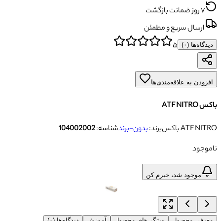
۷ روز ضمانت بازگشت
ارسال سریع و مطمئن
۵
دیدگاه‌ها (
۰
)
افزودن به علاقه‌مندی‌ها
باکس ATF NITRO
باکس ATF NITRO
برند:
بدون-برند
شناسه:
104002002
ناموجود
موجود شد، خبرم کن
معرفی محصول
ویژگی‌های محصول
آموزش
دیدگاه‌ها (۰)