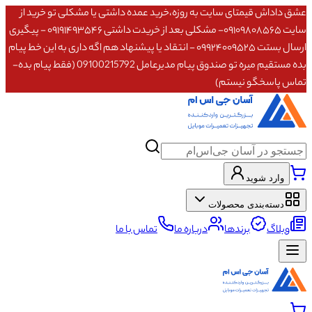
عشق داداش قیمتای سایت به روزه،خرید عمده داشتی یا مشکلی تو خرید از
سایت ۰۹۱۰۹۸۰۸۵۶۵- مشکلی بعد از خریدت داشتی ۰۹۱۹۱۴۹۳۵۴۶ - پیگیری
ارسال بستت ۰۹۹۲۴۰۰۹۵۲۵ - انتقاد یا پیشنهاد هم اگه داری به این خط پیام
بده مستقیم میره تو صندوق پیام مدیرعامل 09100215792 (فقط پیام بده-
تماس پاسخگو نیستم)
وارد شوید
دسته‌بندی محصولات
وبلاگ
برندها
درباره ما
تماس با ما