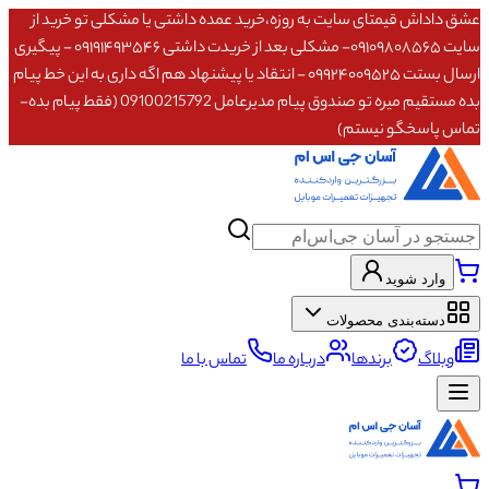
عشق داداش قیمتای سایت به روزه،خرید عمده داشتی یا مشکلی تو خرید از
سایت ۰۹۱۰۹۸۰۸۵۶۵- مشکلی بعد از خریدت داشتی ۰۹۱۹۱۴۹۳۵۴۶ - پیگیری
ارسال بستت ۰۹۹۲۴۰۰۹۵۲۵ - انتقاد یا پیشنهاد هم اگه داری به این خط پیام
بده مستقیم میره تو صندوق پیام مدیرعامل 09100215792 (فقط پیام بده-
تماس پاسخگو نیستم)
وارد شوید
دسته‌بندی محصولات
وبلاگ
برندها
درباره ما
تماس با ما