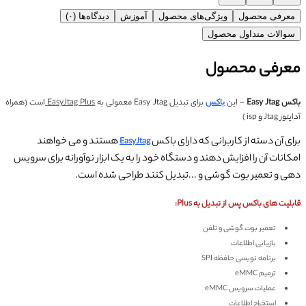
معرفی محصول
ویژگی‌های محصول
آموزش
دیدگاه‌ها (۰)
سوالات متداول محصول
معرفی محصول
باکس Easy Jtag
- این
باکس
برای تبدیل Easy Jtag معمولی به
EasyJtag Plus
است (
همراه
آداپتور Jtag و isp )
برای آن دسته از کاربرانی که دارای باکس
هستند و می خواهند
EasyJtag
امکانات آن را افزایش دهند و دستگاه خود را به یک ابزار نوآورانه برای سرویس
دهی و تعمیر بوت گوشی و ...تبدیل کنند طراحی شده است.
قابلیت های باکس
پس از تبدیل به Plus:
تعمیر بوت گوشی و تلفن
بازیابی اطلاعات
برنامه نویسی حافظه SPI
ترمیم eMMC
عملیات سرویس eMMC
استخراج اطلاعات