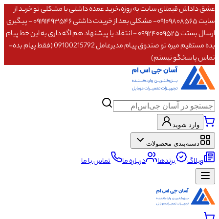
عشق داداش قیمتای سایت به روزه،خرید عمده داشتی یا مشکلی تو خرید از
سایت ۰۹۱۰۹۸۰۸۵۶۵- مشکلی بعد از خریدت داشتی ۰۹۱۹۱۴۹۳۵۴۶ - پیگیری
ارسال بستت ۰۹۹۲۴۰۰۹۵۲۵ - انتقاد یا پیشنهاد هم اگه داری به این خط پیام
بده مستقیم میره تو صندوق پیام مدیرعامل 09100215792 (فقط پیام بده-
تماس پاسخگو نیستم)
وارد شوید
دسته‌بندی محصولات
وبلاگ
برندها
درباره ما
تماس با ما