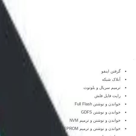
معرفی محصول
باکس اختاپوس پرو
- یک باکس مولتی برند است که
اعمالی از قبیل فلش، آنلاک، حذف FRP، ترمیم بوت و پروگرام هارد را به آسانی پشتیبانی می کند.
Octoplus PRO
دارای اینترفیس JTAG است که حدود 460 مدل را سرویس دهی می کند،
بسیار ساده و آسان است و در بخش پشتیبانی آن تمام فایل های مورد نیاز و پین او
قابلیت های باکس Octoplus PRO:
سامسونگ:
گرفتن اینفو
آنلاک شبکه
ترمیم سریال و بلوتوث
رایت فایل فلش
خواندن و نوشتن Full Flash
خواندن و نوشتن GDFS
خواندن و نوشتن و ترمیم NVM
خواندن و نوشتن و ترمیم EEPROM