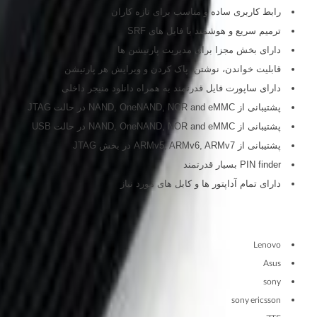
رابط کاربری ساده و مناسب برای تازه کاران
ترمیم سریع و هوشمند با فایل های SRF
دارای بخش مجزا برای مدیریت پارتیشن ها
قابلیت خواندن، نوشتن، پاک کردن و ویرایش هر پارتیشن
دارای ساپورت فایل قدرتمند به همراه دانلود منیجر داخلی
پشتیبانی از NAND, OneNAND, NOR and eMMC در حالت JTAG
پشتیبانی از NAND, OneNAND, NOR and eMMC در حالت USB
پشتیبانی از ARMv5, ARMv6, ARMv7 در بخش JTAG
PIN finder بسیار قدرتمند
دارای تمام آداپتور ها و کابل های مورد نیاز
مدل های ساپورت شده
برند ها و
توسط باکس Octoplus PRO:
Lenovo
Asus
sony
sony ericsson