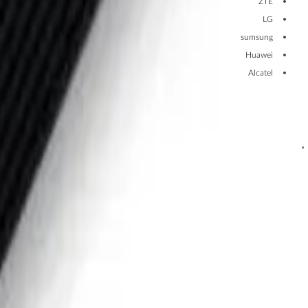
ZTE
LG
sumsung
Huawei
Alcatel
این محصول بر روی ویندوزهای 7 و 8 و 10 به راحتی و بدون مشکل قابل اجرا است.
مشاهده بیشتر
آموزش
واردات مستقیم از کارخانجات چین با
آسان جی اس ام
مشاهده بیشتر
ویژگی‌های محصول
نظرها
دیدگاه کاربران درباره این محصول