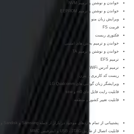
خواندن و نوشتن و ترمیم NVM
خواندن و نوشتن و ترمیم EEPROM
ویرایش زبان منو
فرمت FS
فکتوری ریست
خواندن و ترمیم بخش های امنیتی
خواندن و نوشتن و ترمیم TA
ترمیم EFS
ترمیم آدرس WiFi
ریست کد کاربری و پترن
ویرایشگر زبان گوشی های LG Qualcomm
قابلیت رایت فایل های m0 و ssw
قابلیت تغییر کشور و منطقه
ترمیم بوت و پروگرام هارد
پشتیبانی از تمام هاردهای موجود در بازار از جمله Samsung و Sandisk و Hynix و Toshiba و Micron
قابلیت اتصال از طریق USB ، JTAG و اینترفیس MMC