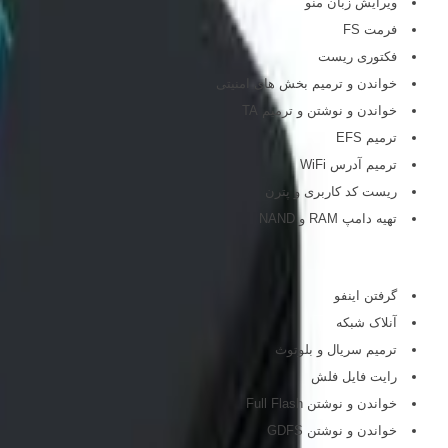
ویرایش زبان منو
فرمت FS
فکتوری ریست
خواندن و ترمیم بخش های امنیتی
خواندن و نوشتن و ترمیم TA
ترمیم EFS
ترمیم آدرس WiFi
ریست کد کاربری و پترن
تهیه دامپ RAM و NAND
ال جی:
گرفتن اینفو
آنلاک شبکه
ترمیم سریال و بلوتوث
رایت فایل فلش
خواندن و نوشتن Full Flash
خواندن و نوشتن GDFS