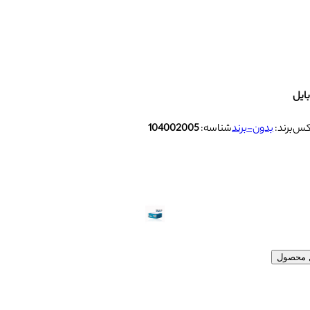
برند:
بدون-برند
شناسه:
104002005
ل محصول