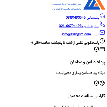
پشتیبانی:
09191493546
شماره تماس:
021-66704429
ایمیل:
info@asangsm.com
پاسخگویی تلفنی از شنبه تا پنجشنبه ساعت ۱۰ الی ۱۹
پرداخت امن و مطمئن
درگاه پرداخت امن و دارای مجوز اینماد
گارانتی سلامت محصول