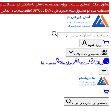
مستقیم میره تو صندوق پیام مدیرعامل 09100215792 (فقط پیام بده- تماس پاسخگو نیستم)
وارد شوید
دسته‌بندی محصولات
وبلاگ
برندها
درباره ما
تماس با ما
جستجو در آسان جی‌اس‌ام