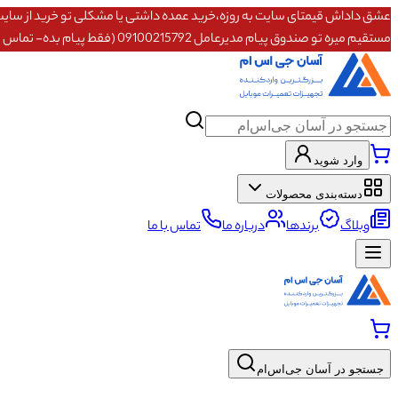
مستقیم میره تو صندوق پیام مدیرعامل 09100215792 (فقط پیام بده- تماس پاسخگو نیستم)
وارد شوید
دسته‌بندی محصولات
وبلاگ
برندها
درباره ما
تماس با ما
جستجو در آسان جی‌اس‌ام