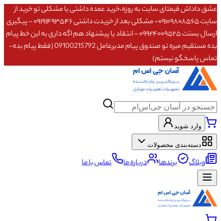
عشق داداش قیمتای سایت به روزه،خرید عمده داشتی یا مشکلی تو خرید از
سایت ۰۹۱۰۹۸۰۸۵۶۵- مشکلی بعد از خریدت داشتی ۰۹۱۹۱۴۹۳۵۴۶ - پیگیری
ارسال بستت ۰۹۹۲۴۰۰۹۵۲۵ - انتقاد یا پیشنهاد هم اگه داری به این خط پیام
بده مستقیم میره تو صندوق پیام مدیرعامل 09100215792 (فقط پیام بده-
تماس پاسخگو نیستم)
وارد شوید
دسته‌بندی محصولات
وبلاگ
برندها
درباره ما
تماس با ما