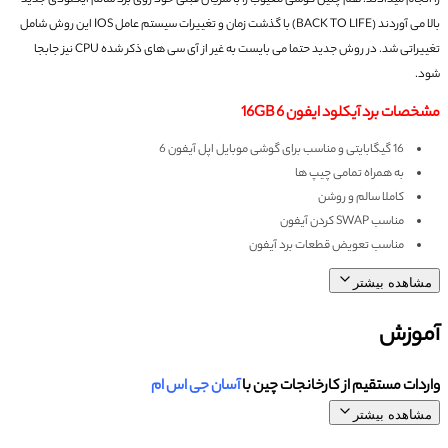
را انجام میدادند.
هم چنین گوشی معیوب را با سریال قبلی خود روی برد سالم آیکلودی جدید
بالا می آوردند (BACK TO LIFE)
با گذشت زمان و تغییرات سیستم عامل IOS این روش شامل
تغییراتی شد.
در روش جدید حتما می بایست به غیر از آی سی های ذکر شده CPU نیز جابجا
شود.
مشخصات برد آیکلود ایفون 6 16GB
16 گیگابایتی و مناسب برای گوشی موبایل اپل آیفون 6
به همراه تمامی چیپ ها
کاملا سالم و روشن
مناسب SWAP کردن آیفون
مناسب تعویض قطعات برد آیفون
مشاهده بیشتر
آموزش
واردات مستقیم از کارخانجات چین با
آسان جی اس ام
مشاهده بیشتر