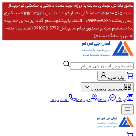
عشق داداش قیمتای سایت به روزه،خرید عمده داشتی یا مشکلی تو خرید از
سایت ۰۹۱۰۹۸۰۸۵۶۵- مشکلی بعد از خریدت داشتی ۰۹۱۹۱۴۹۳۵۴۶ - پیگیری
ارسال بستت ۰۹۹۲۴۰۰۹۵۲۵ - انتقاد یا پیشنهاد هم اگه داری به این خط پیام
بده مستقیم میره تو صندوق پیام مدیرعامل 09100215792 (فقط پیام بده-
تماس پاسخگو نیستم)
وارد شوید
دسته‌بندی محصولات
وبلاگ
برندها
درباره ما
تماس با ما