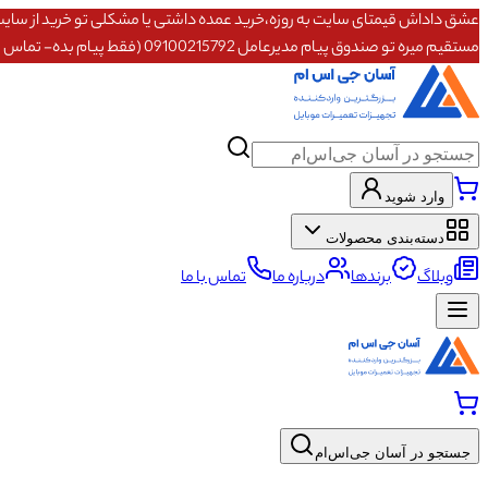
مستقیم میره تو صندوق پیام مدیرعامل 09100215792 (فقط پیام بده- تماس پاسخگو نیستم)
وارد شوید
دسته‌بندی محصولات
وبلاگ
برندها
درباره ما
تماس با ما
جستجو در آسان جی‌اس‌ام