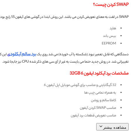
SWAP کردن چیست؟
SWAP در لغت به معنای تعویض کردن می باشد. این روش ابتدا در گوشی های آیفون 5S رایج بود.
هارد
بیس باند
EEPROM
برد سالم آیکلود
دستگاهی که قابل تعمیر نبود (شکسته یا آب خورده) می شد روی یک
ی
این کا
تغییراتی شد.
در روش جدید حتما می بایست به غیر از آی سی های ذکر شده CPU نیز جابجا شود.
مشخصات برد آیکلود ایفون 6 32GB
32 گیگابایتی و مناسب برای گوشی موبایل اپل آیفون 6
به همراه تمامی چیپ ها
کاملا سالم و روشن
مناسب SWAP کردن آیفون
مناسب تعویض قطعات برد آیفون
مشاهده بیشتر