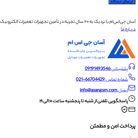
ارسال دیدگاه
آسان جی‌اس‌ام با نزدیک به ۲۰ سال تجربه در تأمین تجهیزات تعمیرات الکترونیک، آموزش تخصصی موبایل و ارائه خدمات تعمیر تلفن همراه و لوازم جانبی، با تکیه بر تیمی حرفه‌ای، رضایت و اعتماد مشتریان را اولویت اصلی خود قرار داده است.
درباره ما
پشتیبانی:
09191493546
شماره تماس:
021-66704429
ایمیل:
info@asangsm.com
پاسخگویی تلفنی از شنبه تا پنجشنبه ساعت ۱۰ الی ۱۹
پرداخت امن و مطمئن