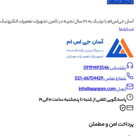
ارسال دیدگاه
آسان جی‌اس‌ام با نزدیک به ۲۰ سال تجربه در تأمین تجهیزات تعمیرات الکترونیک، آموزش تخصصی موبایل و ارائه خدمات تعمیر تلفن همراه و لوازم جانبی، با تکیه بر تیمی حرفه‌ای، رضایت و اعتماد مشتریان را اولویت اصلی خود قرار داده است.
درباره ما
پشتیبانی:
09191493546
شماره تماس:
021-66704429
ایمیل:
info@asangsm.com
پاسخگویی تلفنی از شنبه تا پنجشنبه ساعت ۱۰ الی ۱۹
پرداخت امن و مطمئن