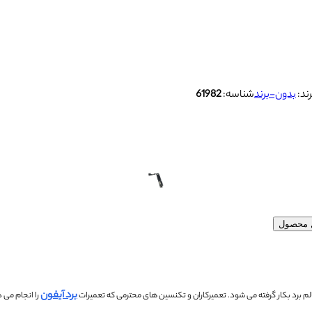
رند:
بدون-برند
شناسه:
61982
ل محصول
برد آیفون
تعمیرکاران و تکنسین های محترمی که تعمیرات
را انجام می 