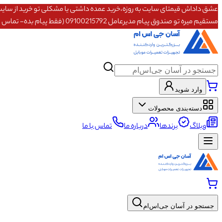
مستقیم میره تو صندوق پیام مدیرعامل 09100215792 (فقط پیام بده- تماس پاسخگو نیستم)
وارد شوید
دسته‌بندی محصولات
وبلاگ
برندها
درباره ما
تماس با ما
جستجو در آسان جی‌اس‌ام