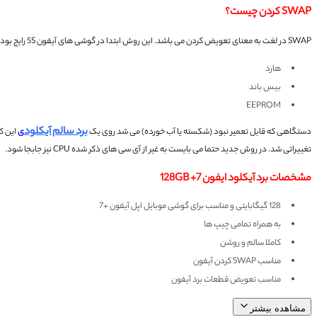
SWAP کردن چیست؟
SWAP در لغت به معنای تعویض کردن می باشد. این روش ابتدا در گوشی های آیفون 5S رایج بود.
هارد
بیس باند
EEPROM
برد سالم آیکلود
دستگاهی که قابل تعمیر نبود (شکسته یا آب خورده) می شد روی یک
ی
این کا
تغییراتی شد.
در روش جدید حتما می بایست به غیر از آی سی های ذکر شده CPU نیز جابجا شود.
مشخصات برد آیکلود ایفون 7+ 128GB
128 گیگابایتی و مناسب برای گوشی موبایل اپل آیفون +7
به همراه تمامی چیپ ها
کاملا سالم و روشن
مناسب SWAP کردن آیفون
مناسب تعویض قطعات برد آیفون
مشاهده بیشتر