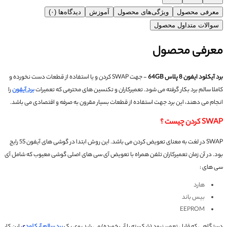
معرفی محصول
ویژگی‌های محصول
آموزش
دیدگاه‌ها (۰)
سوالات متداول محصول
معرفی محصول
برد آیکلود ایفون 8 پلاس 64GB
- جهت SWAP کردن و یا استفاده از قطعات دست نخورده و
کاملا سالم برد بکار گرفته می شود.
تعمیرکاران و تکنسین های محترمی که تعمیرات
برد آیفون
را
انجام می دهند، این برد جهت استفاده از قطعات بسیار مقرون به صرفه و اقتصادی می باشد.
SWAP کردن چیست ؟
SWAP در لغت به معنای تعویض کردن می باشد. این روش ابتدا در گوشی های آیفون 5S رایج
بود.
در آن زمان تعمیرکاران تلفن همراه با تعویض آی سی های اصلی گوشی معیوب که شامل آی
سی های :
هارد
بیس باند
EEPROM