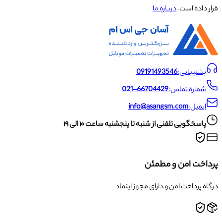
قرار داده است.
درباره ما
پشتیبانی:
09191493546
شماره تماس:
021-66704429
ایمیل:
info@asangsm.com
پاسخگویی تلفنی از شنبه تا پنجشنبه ساعت ۱۰ الی ۱۹
پرداخت امن و مطمئن
درگاه پرداخت امن و دارای مجوز اینماد