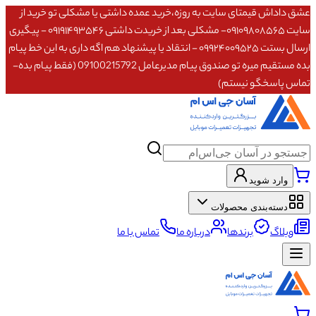
عشق داداش قیمتای سایت به روزه،خرید عمده داشتی یا مشکلی تو خرید از
سایت ۰۹۱۰۹۸۰۸۵۶۵- مشکلی بعد از خریدت داشتی ۰۹۱۹۱۴۹۳۵۴۶ - پیگیری
ارسال بستت ۰۹۹۲۴۰۰۹۵۲۵ - انتقاد یا پیشنهاد هم اگه داری به این خط پیام
بده مستقیم میره تو صندوق پیام مدیرعامل 09100215792 (فقط پیام بده-
تماس پاسخگو نیستم)
وارد شوید
دسته‌بندی محصولات
وبلاگ
برندها
درباره ما
تماس با ما