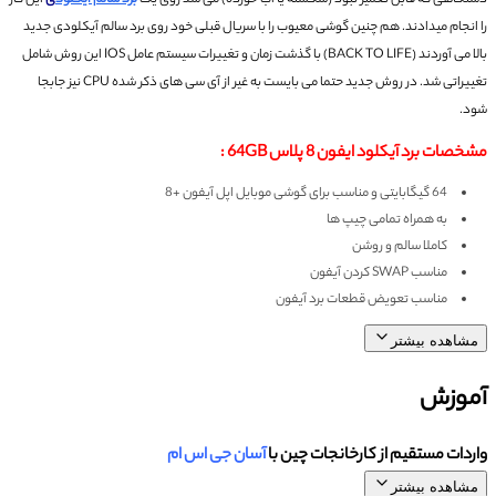
دستگاهی که قابل تعمیر نبود (شکسته یا آب خورده) می شد روی یک
برد سالم آیکلود
ی
این کار
را انجام میدادند.
هم چنین گوشی معیوب را با سریال قبلی خود روی برد سالم آیکلودی جدید
بالا می آوردند (BACK TO LIFE)
با گذشت زمان و تغییرات سیستم عامل IOS این روش شامل
تغییراتی شد.
در روش جدید حتما می بایست به غیر از آی سی های ذکر شده CPU نیز جابجا
شود.
مشخصات برد آیکلود ایفون 8 پلاس 64GB :
64 گیگابایتی و مناسب برای گوشی موبایل اپل آیفون +8
به همراه تمامی چیپ ها
کاملا سالم و روشن
مناسب SWAP کردن آیفون
مناسب تعویض قطعات برد آیفون
مشاهده بیشتر
آموزش
واردات مستقیم از کارخانجات چین با
آسان جی اس ام
مشاهده بیشتر