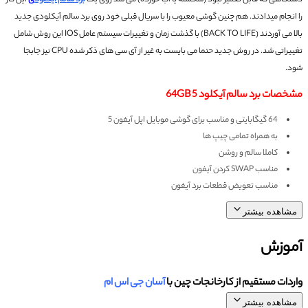
دستگاهی که قابل تعمیر نبود (شکسته یا آب خورده) می شد روی یک
برد سالم آیکلود
ی
این کار
را انجام میدادند.
هم چنین گوشی معیوب را با سریال قبلی خود روی برد سالم آیکلودی جدید
بالا می آوردند (BACK TO LIFE)
با گذشت زمان و تغییرات سیستم عامل IOS این روش شامل
تغییراتی شد.
در روش جدید حتما می بایست به غیر از آی سی های ذکر شده CPU نیز جابجا
شود.
مشخصات برد سالم آیکلود 5 64GB
64 گیگابایتی و مناسب برای گوشی موبایل اپل آیفون 5
به همراه تمامی چیپ ها
کاملا سالم و روشن
مناسب SWAP کردن آیفون
مناسب تعویض قطعات برد آیفون
مشاهده بیشتر
آموزش
واردات مستقیم از کارخانجات چین با
آسان جی اس ام
مشاهده بیشتر