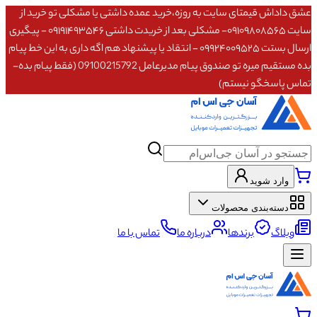
عشق داداش قیمتای سایت به روزه،خرید عمده داشتی یا مشکلی تو خرید از
سایت ۰۹۱۰۹۸۰۸۵۶۵- مشکلی بعد از خریدت داشتی ۰۹۱۹۱۴۹۳۵۴۶ - پیگیری
ارسال بستت ۰۹۹۲۴۰۰۹۵۲۵ - انتقاد یا پیشنهاد هم اگه داری به این خط پیام
بده مستقیم میره تو صندوق پیام مدیرعامل 09100215792 (فقط پیام بده-
تماس پاسخگو نیستم)
وارد شوید
دسته‌بندی محصولات
وبلاگ
برندها
درباره ما
تماس با ما