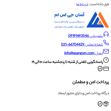
قرار داده است.
درباره ما
پشتیبانی:
09191493546
شماره تماس:
021-66704429
ایمیل:
info@asangsm.com
پاسخگویی تلفنی از شنبه تا پنجشنبه ساعت ۱۰ الی ۱۹
پرداخت امن و مطمئن
درگاه پرداخت امن و دارای مجوز اینماد