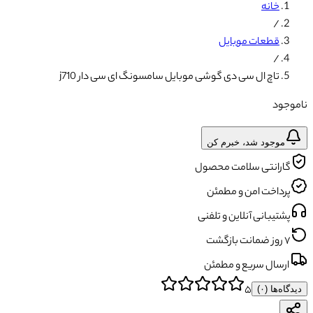
خانه
/
قطعات موبایل
/
تاچ ال سی دی گوشی موبایل سامسونگ ای سی دار j710
ناموجود
موجود شد، خبرم کن
گارانتی سلامت محصول
پرداخت امن و مطمئن
پشتیبانی آنلاین و تلفنی
۷ روز ضمانت بازگشت
ارسال سریع و مطمئن
۵
دیدگاه‌ها (
۰
)