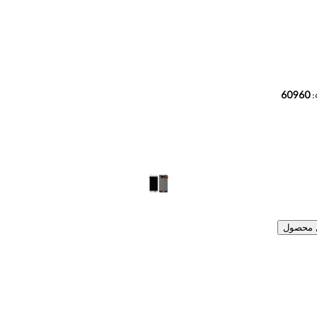
:
60960
ل محصول