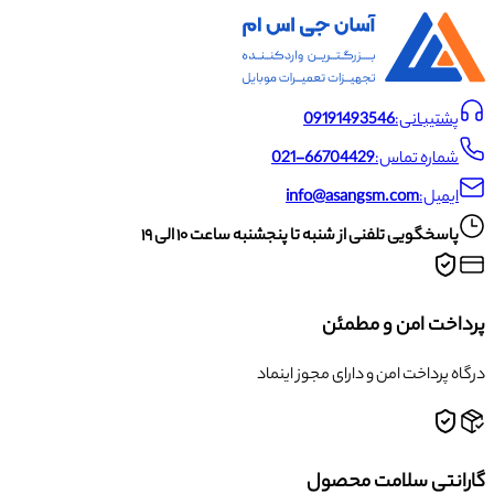
پشتیبانی:
09191493546
شماره تماس:
021-66704429
ایمیل:
info@asangsm.com
پاسخگویی تلفنی از شنبه تا پنجشنبه ساعت ۱۰ الی ۱۹
پرداخت امن و مطمئن
درگاه پرداخت امن و دارای مجوز اینماد
گارانتی سلامت محصول