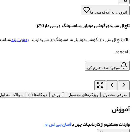
افزودن به علاقه‌مندی‌ها
تاچ ال سی دی گوشی موبایل سامسونگ ای سی دار j710
تاچ ال سی دی گوشی موبایل سامسونگ ای سی دار j710
برند:
بدون-برند
شناسه
ناموجود
موجود شد، خبرم کن
معرفی محصول
ویژگی‌های محصول
آموزش
دیدگاه‌ها (۰)
سوالات متداو
آموزش
واردات مستقیم از کارخانجات چین با
آسان جی اس ام