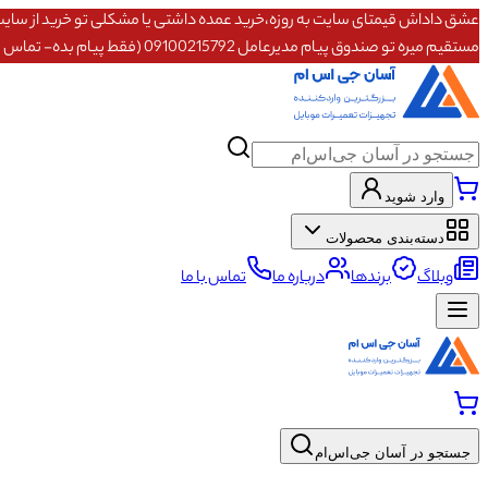
مستقیم میره تو صندوق پیام مدیرعامل 09100215792 (فقط پیام بده- تماس پاسخگو نیستم)
وارد شوید
دسته‌بندی محصولات
وبلاگ
برندها
درباره ما
تماس با ما
جستجو در آسان جی‌اس‌ام