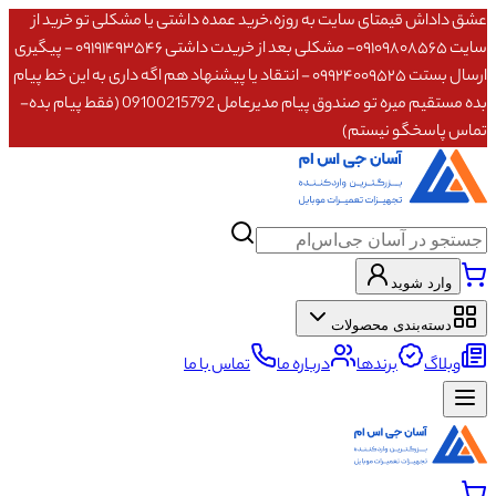
عشق داداش قیمتای سایت به روزه،خرید عمده داشتی یا مشکلی تو خرید از
سایت ۰۹۱۰۹۸۰۸۵۶۵- مشکلی بعد از خریدت داشتی ۰۹۱۹۱۴۹۳۵۴۶ - پیگیری
ارسال بستت ۰۹۹۲۴۰۰۹۵۲۵ - انتقاد یا پیشنهاد هم اگه داری به این خط پیام
بده مستقیم میره تو صندوق پیام مدیرعامل 09100215792 (فقط پیام بده-
تماس پاسخگو نیستم)
وارد شوید
دسته‌بندی محصولات
وبلاگ
برندها
درباره ما
تماس با ما