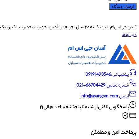
ارسال دیدگاه
آسان جی‌اس‌ام با نزدیک به ۲۰ سال تجربه در تأمین تجهیزات تعمیرات الکترونیک، آموزش تخصصی موبایل و ارائه خدمات تعمیر تلفن همراه و لوازم جانبی، با تکیه بر تیمی حرفه‌ای، رضایت و اعتماد مشتریان را اولویت اصلی خود قرار داده است.
درباره ما
پشتیبانی:
09191493546
شماره تماس:
021-66704429
ایمیل:
info@asangsm.com
پاسخگویی تلفنی از شنبه تا پنجشنبه ساعت ۱۰ الی ۱۹
پرداخت امن و مطمئن