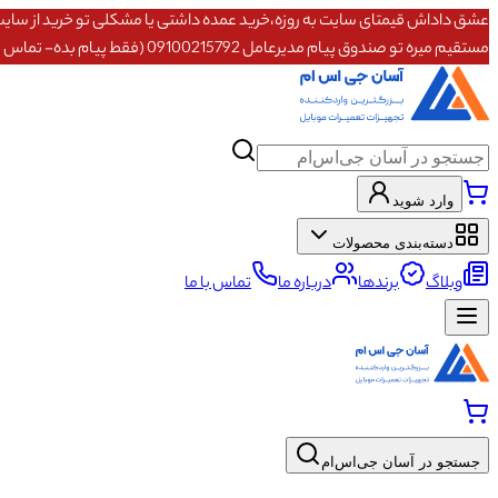
مستقیم میره تو صندوق پیام مدیرعامل 09100215792 (فقط پیام بده- تماس پاسخگو نیستم)
وارد شوید
دسته‌بندی محصولات
وبلاگ
برندها
درباره ما
تماس با ما
جستجو در آسان جی‌اس‌ام