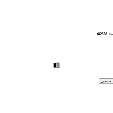
ه:
60926
ل محصول