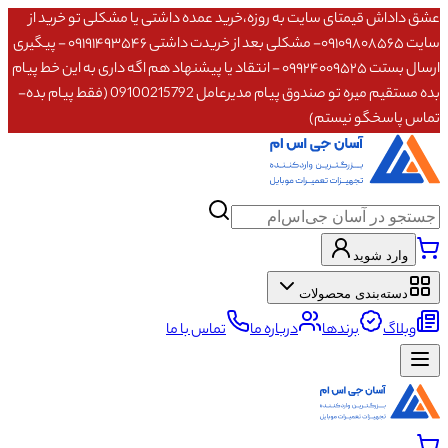
عشق داداش قیمتای سایت به روزه،خرید عمده داشتی یا مشکلی تو خرید از
سایت ۰۹۱۰۹۸۰۸۵۶۵- مشکلی بعد از خریدت داشتی ۰۹۱۹۱۴۹۳۵۴۶ - پیگیری
ارسال بستت ۰۹۹۲۴۰۰۹۵۲۵ - انتقاد یا پیشنهاد هم اگه داری به این خط پیام
بده مستقیم میره تو صندوق پیام مدیرعامل 09100215792 (فقط پیام بده-
تماس پاسخگو نیستم)
وارد شوید
دسته‌بندی محصولات
وبلاگ
برندها
درباره ما
تماس با ما