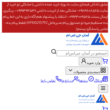
عشق داداش قیمتای سایت به روزه،خرید عمده داشتی یا مشکلی تو خرید از
سایت ۰۹۱۰۹۸۰۸۵۶۵- مشکلی بعد از خریدت داشتی ۰۹۱۹۱۴۹۳۵۴۶ - پیگیری
ارسال بستت ۰۹۹۲۴۰۰۹۵۲۵ - انتقاد یا پیشنهاد هم اگه داری به این خط پیام
بده مستقیم میره تو صندوق پیام مدیرعامل 09100215792 (فقط پیام بده-
تماس پاسخگو نیستم)
وارد شوید
دسته‌بندی محصولات
وبلاگ
برندها
درباره ما
تماس با ما