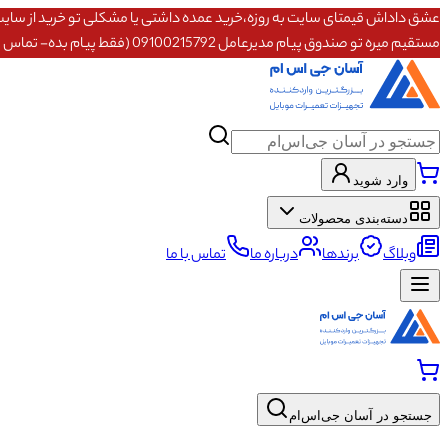
مستقیم میره تو صندوق پیام مدیرعامل 09100215792 (فقط پیام بده- تماس پاسخگو نیستم)
وارد شوید
دسته‌بندی محصولات
وبلاگ
برندها
درباره ما
تماس با ما
جستجو در آسان جی‌اس‌ام