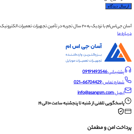
ارسال دیدگاه
آسان جی‌اس‌ام با نزدیک به ۲۰ سال تجربه در تأمین تجهیزات تعمیرات الکترونیک، آموزش تخصصی موبایل و ارائه خدمات تعمیر تلفن همراه و لوازم جانبی، با تکیه بر تیمی حرفه‌ای، رضایت و اعتماد مشتریان را اولویت اصلی خود قرار داده است.
درباره ما
پشتیبانی:
09191493546
شماره تماس:
021-66704429
ایمیل:
info@asangsm.com
پاسخگویی تلفنی از شنبه تا پنجشنبه ساعت ۱۰ الی ۱۹
پرداخت امن و مطمئن