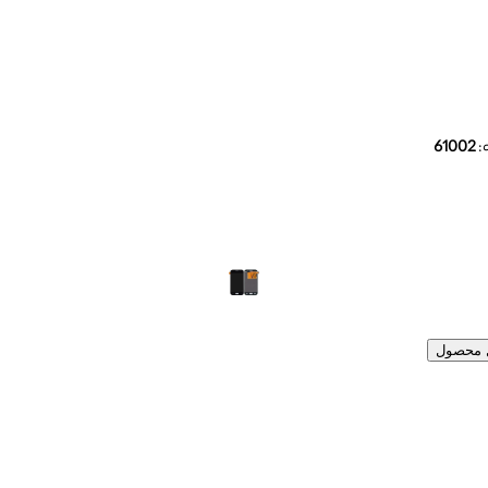
:
61002
ل محصول