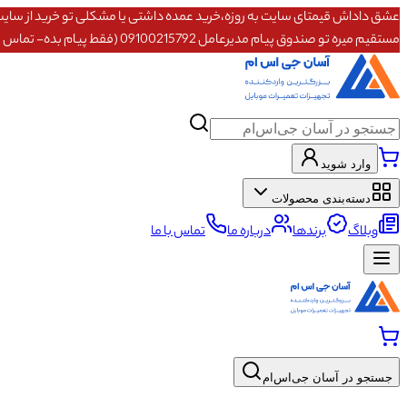
مستقیم میره تو صندوق پیام مدیرعامل 09100215792 (فقط پیام بده- تماس پاسخگو نیستم)
وارد شوید
دسته‌بندی محصولات
وبلاگ
برندها
درباره ما
تماس با ما
جستجو در آسان جی‌اس‌ام