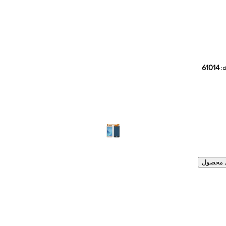
:
61014
ل محصول