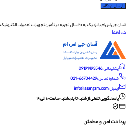
ارسال دیدگاه
آسان جی‌اس‌ام با نزدیک به ۲۰ سال تجربه در تأمین تجهیزات تعمیرات الکترونیک، آموزش تخصصی موبایل و ارائه خدمات تعمیر تلفن همراه و لوازم جانبی، با تکیه بر تیمی حرفه‌ای، رضایت و اعتماد مشتریان را اولویت اصلی خود قرار داده است.
درباره ما
پشتیبانی:
09191493546
شماره تماس:
021-66704429
ایمیل:
info@asangsm.com
پاسخگویی تلفنی از شنبه تا پنجشنبه ساعت ۱۰ الی ۱۹
پرداخت امن و مطمئن