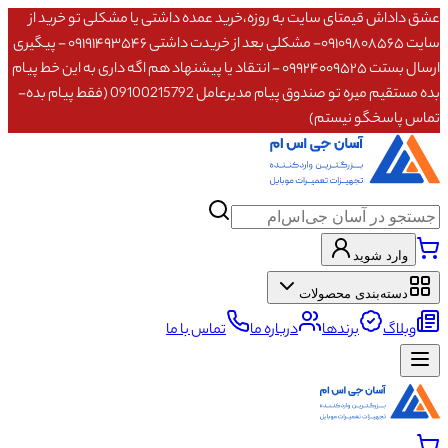
عشق داداش قیمتای سایت به روزه،خرید عمده داشتی یا مشکلی تو خرید از
سایت ۰۹۱۰۹۸۰۸۵۶۵- مشکلی بعد از خریدت داشتی ۰۹۱۹۱۴۹۳۵۴۶ - پیگیری
ارسال بستت ۰۹۹۲۴۰۰۹۵۲۵ - انتقاد یا پیشنهاد هم اگه داری به این خط پیام
بده مستقیم میره تو صندوق پیام مدیرعامل 09100215792 (فقط پیام بده-
تماس پاسخگو نیستم)
وارد شوید
دسته‌بندی محصولات
وبلاگ
برندها
درباره ما
تماس با ما