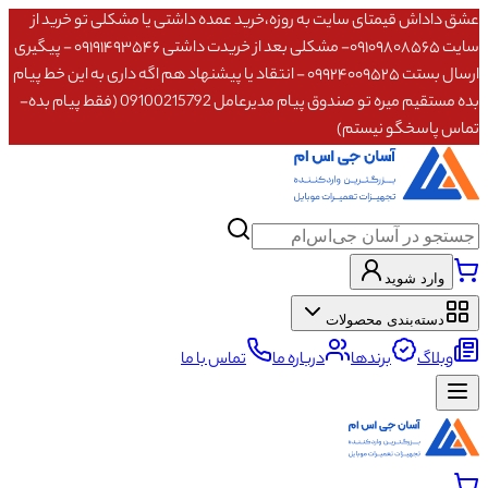
عشق داداش قیمتای سایت به روزه،خرید عمده داشتی یا مشکلی تو خرید از
سایت ۰۹۱۰۹۸۰۸۵۶۵- مشکلی بعد از خریدت داشتی ۰۹۱۹۱۴۹۳۵۴۶ - پیگیری
ارسال بستت ۰۹۹۲۴۰۰۹۵۲۵ - انتقاد یا پیشنهاد هم اگه داری به این خط پیام
بده مستقیم میره تو صندوق پیام مدیرعامل 09100215792 (فقط پیام بده-
تماس پاسخگو نیستم)
وارد شوید
دسته‌بندی محصولات
وبلاگ
برندها
درباره ما
تماس با ما