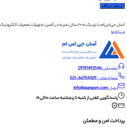
ارسال دیدگاه
آسان جی‌اس‌ام با نزدیک به ۲۰ سال تجربه در تأمین تجهیزات تعمیرات الکترونیک، آموزش تخصصی موبایل و ارائه خدمات تعمیر تلفن همراه و لوازم جانبی، با تکیه بر تیمی حرفه‌ای، رضایت و اعتماد مشتریان را اولویت اصلی خود قرار داده است.
درباره ما
پشتیبانی:
09191493546
شماره تماس:
021-66704429
ایمیل:
info@asangsm.com
پاسخگویی تلفنی از شنبه تا پنجشنبه ساعت ۱۰ الی ۱۹
پرداخت امن و مطمئن