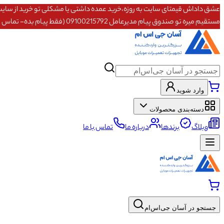
مستقیم میره تو صندوق پیام مدیرعامل 09100215792 (فقط پیام بده- تماس پاسخگو نیستم)
وارد شوید
دسته‌بندی محصولات
وبلاگ
برندها
درباره ما
تماس با ما
جستجو در آسان جی‌اس‌ام