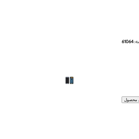
ه:
61064
ل محصول