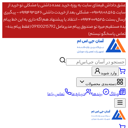
عشق داداش قیمتای سایت به روزه،خرید عمده داشتی یا مشکلی تو خرید از
سایت ۰۹۱۰۹۸۰۸۵۶۵- مشکلی بعد از خریدت داشتی ۰۹۱۹۱۴۹۳۵۴۶ - پیگیری
ارسال بستت ۰۹۹۲۴۰۰۹۵۲۵ - انتقاد یا پیشنهاد هم اگه داری به این خط پیام
بده مستقیم میره تو صندوق پیام مدیرعامل 09100215792 (فقط پیام بده-
تماس پاسخگو نیستم)
وارد شوید
دسته‌بندی محصولات
وبلاگ
برندها
درباره ما
تماس با ما