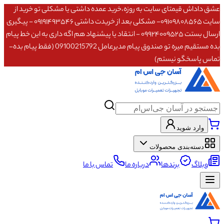
عشق داداش قیمتای سایت به روزه،خرید عمده داشتی یا مشکلی تو خرید از
سایت ۰۹۱۰۹۸۰۸۵۶۵- مشکلی بعد از خریدت داشتی ۰۹۱۹۱۴۹۳۵۴۶ - پیگیری
ارسال بستت ۰۹۹۲۴۰۰۹۵۲۵ - انتقاد یا پیشنهاد هم اگه داری به این خط پیام
بده مستقیم میره تو صندوق پیام مدیرعامل 09100215792 (فقط پیام بده-
تماس پاسخگو نیستم)
وارد شوید
دسته‌بندی محصولات
وبلاگ
برندها
درباره ما
تماس با ما