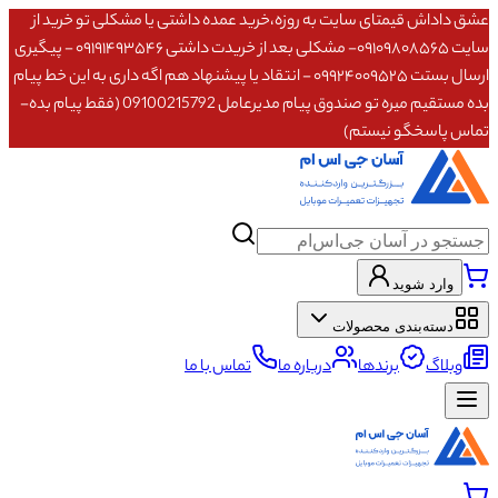
عشق داداش قیمتای سایت به روزه،خرید عمده داشتی یا مشکلی تو خرید از
سایت ۰۹۱۰۹۸۰۸۵۶۵- مشکلی بعد از خریدت داشتی ۰۹۱۹۱۴۹۳۵۴۶ - پیگیری
ارسال بستت ۰۹۹۲۴۰۰۹۵۲۵ - انتقاد یا پیشنهاد هم اگه داری به این خط پیام
بده مستقیم میره تو صندوق پیام مدیرعامل 09100215792 (فقط پیام بده-
تماس پاسخگو نیستم)
وارد شوید
دسته‌بندی محصولات
وبلاگ
برندها
درباره ما
تماس با ما