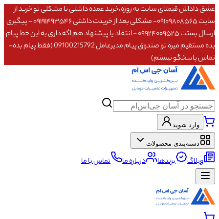
عشق داداش قیمتای سایت به روزه،خرید عمده داشتی یا مشکلی تو خرید از
سایت ۰۹۱۰۹۸۰۸۵۶۵- مشکلی بعد از خریدت داشتی ۰۹۱۹۱۴۹۳۵۴۶ - پیگیری
ارسال بستت ۰۹۹۲۴۰۰۹۵۲۵ - انتقاد یا پیشنهاد هم اگه داری به این خط پیام
بده مستقیم میره تو صندوق پیام مدیرعامل 09100215792 (فقط پیام بده-
تماس پاسخگو نیستم)
وارد شوید
دسته‌بندی محصولات
وبلاگ
برندها
درباره ما
تماس با ما