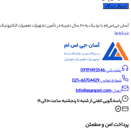
ارسال دیدگاه
آسان جی‌اس‌ام با نزدیک به ۲۰ سال تجربه در تأمین تجهیزات تعمیرات الکترونیک، آموزش تخصصی موبایل و ارائه خدمات تعمیر تلفن همراه و لوازم جانبی، با تکیه بر تیمی حرفه‌ای، رضایت و اعتماد مشتریان را اولویت اصلی خود قرار داده است.
درباره ما
پشتیبانی:
09191493546
شماره تماس:
021-66704429
ایمیل:
info@asangsm.com
پاسخگویی تلفنی از شنبه تا پنجشنبه ساعت ۱۰ الی ۱۹
پرداخت امن و مطمئن