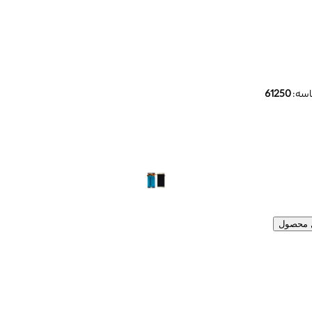
سه:
61250
ل محصول