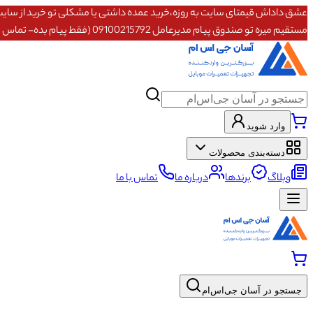
مستقیم میره تو صندوق پیام مدیرعامل 09100215792 (فقط پیام بده- تماس پاسخگو نیستم)
وارد شوید
دسته‌بندی محصولات
وبلاگ
برندها
درباره ما
تماس با ما
جستجو در آسان جی‌اس‌ام