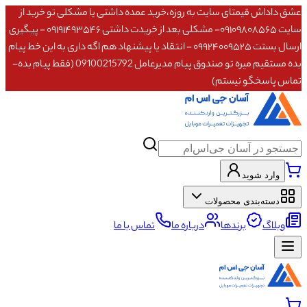
عشق داداش قیمتای سایت به روزه،خرید عمده داشتی یا مشکلی تو خرید از
سایت ۰۹۱۰۹۸۰۸۵۶۵- مشکلی بعد از خریدت داشتی ۰۹۱۹۱۴۹۳۵۴۶ - پیگیری
ارسال بستت ۰۹۹۲۴۰۰۹۵۲۵ - انتقاد یا پیشنهاد هم اگه داری به این خط پیام
بده مستقیم میره تو صندوق پیام مدیرعامل 09100215792 (فقط پیام بده-
تماس پاسخگو نیستم)
وارد شوید
دسته‌بندی محصولات
وبلاگ
برندها
درباره ما
تماس با ما