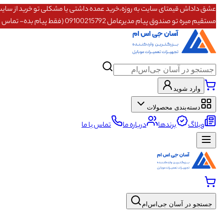
مستقیم میره تو صندوق پیام مدیرعامل 09100215792 (فقط پیام بده- تماس پاسخگو نیستم)
وارد شوید
دسته‌بندی محصولات
وبلاگ
برندها
درباره ما
تماس با ما
جستجو در آسان جی‌اس‌ام