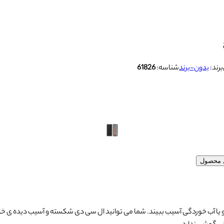
برند:
بدون-برند
شناسه:
61826
ل محصول