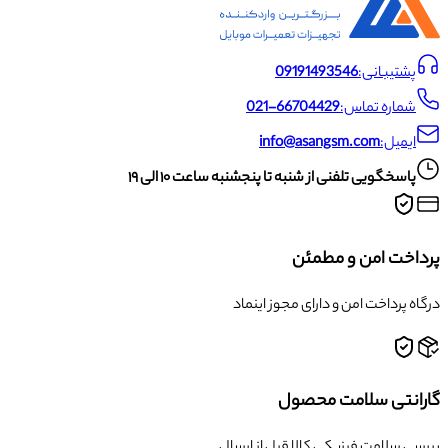
پشتیبانی:
09191493546
شماره تماس:
021-66704429
ایمیل:
info@asangsm.com
پاسخگویی تلفنی از شنبه تا پنجشنبه ساعت ۱۰ الی ۱۹
پرداخت امن و مطمئن
درگاه پرداخت امن و دارای مجوز اینماد
گارانتی سلامت محصول