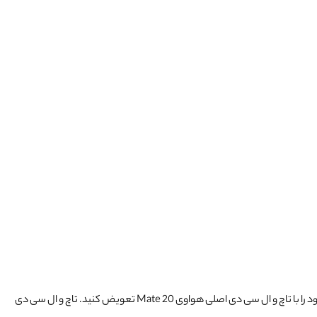
تاچ و ال سی دی گوشی های موبایل هواوی ممکن است بر اثر افتادن های مکرر و یا آب خوردگی آسیب ببیند. شما می توانید ال سی دی شکسته و آسیب دیده ی خود را با تاچ و ال سی دی اصلی هواوی Mate 20 تعویض کنید. تاچ و ال سی دی