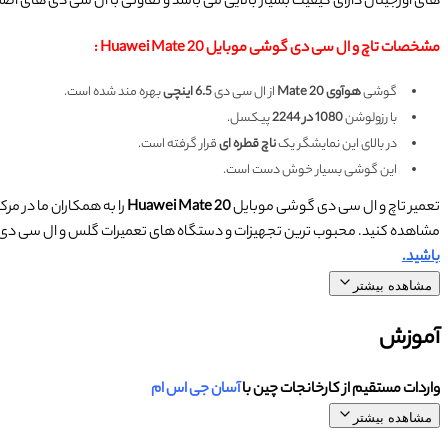
های اورجینال دارای کیفیت بسیار بالایی می باشد و تفاوتی با ال سی دی های اص
مشخصات تاچ و ال سی دی گوشی موبایل Huawei Mate 20 :
گوشی
هوآوی Mate 20
از ال سی دی
6.5 اینچی
بهره مند شده است.
با رزولوشن
1080 در 2244
پیکسل.
در بالای این نمایشگر یک
ناچ قطره ای
قرار گرفته است.
این گوشی بسیار خوش دست است.
تعمیر تاچ و ال سی دی گوشی موبایل
Huawei Mate 20
را به همکاران ما در مرک
مشاهده کنید. محبوب ترین تجهیزات و دستگاه های تعمیرات گلس و ال سی دی م
باشید.
مشاهده بیشتر
آموزش
واردات مستقیم از کارخانجات چین با
آسان جی اس ام
مشاهده بیشتر