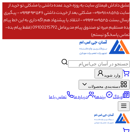
عشق داداش قیمتای سایت به روزه،خرید عمده داشتی یا مشکلی تو خرید از
سایت ۰۹۱۰۹۸۰۸۵۶۵- مشکلی بعد از خریدت داشتی ۰۹۱۹۱۴۹۳۵۴۶ - پیگیری
ارسال بستت ۰۹۹۲۴۰۰۹۵۲۵ - انتقاد یا پیشنهاد هم اگه داری به این خط پیام
بده مستقیم میره تو صندوق پیام مدیرعامل 09100215792 (فقط پیام بده-
تماس پاسخگو نیستم)
وارد شوید
دسته‌بندی محصولات
وبلاگ
برندها
درباره ما
تماس با ما