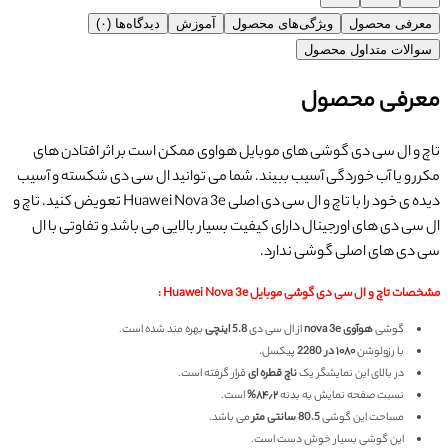
معرفی محصول
ویژگی‌های محصول
آموزش
دیدگاه‌ها (۰)
سوالات متداول محصول
معرفی محصول
تاچ و ال سی دی گوشی های موبایل هواوی ممکن است بر اثر افتادن های
مکرر و یا آب خوردگی آسیب ببیند. شما می توانید ال سی دی شکسته و آسیب
دیده ی خود را با تاچ و ال سی دی اصلی Huawei Nova 3e تعویض کنید. تاچ و
ال سی دی های اورجینال دارای کیفیت بسیار بالایی می باشد و تفاوتی با ال
سی دی های اصلی گوشی ندارد.
مشخصات تاچ و ال سی دی گوشی موبایل Huawei Nova 3e :
گوشی
هوآوی nova 3e
از ال سی دی
5.8 اینچی
بهره مند شده است.
با رزولوشن
۱۰۸۰ در 2280
پیکسل.
در بالای این نمایشگر یک
ناچ قطره ای
قرار گرفته است.
نسبت صفحه نمایش به بدنه
۸۴٫۲%
است.
مساحت این گوشی
80.5 سانتی متر
می باشد.
این گوشی بسیار خوش دست است.