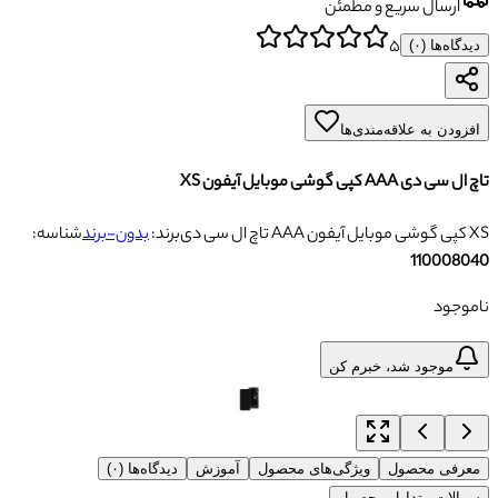
ارسال سریع و مطمئن
۵
دیدگاه‌ها (
۰
)
افزودن به علاقه‌مندی‌ها
تاچ ال سی دی AAA کپی گوشی موبایل آیفون XS
تاچ ال سی دی AAA کپی گوشی موبایل آیفون XS
برند:
بدون-برند
شناسه:
110008040
ناموجود
موجود شد، خبرم کن
معرفی محصول
ویژگی‌های محصول
آموزش
دیدگاه‌ها (۰)
سوالات متداول محصول