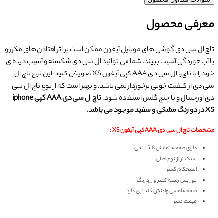
معرفی محصول
تاچ ال سی دی گوشی های موبایل آیفون ممکن است بر اثر افتادن های مکرر و
یا آب خوردگی آسیب ببیند. شما می توانید ال سی دی شکسته و آسیب دیده ی
خود را با تاچ و ال سی دی AAA کپی آیفون XS تعویض کنید. این نوع تاچ ال
سی دی از کیفیت خوبی برخوردار نمی باشد. و بهتر است که از نوع تاچ ال سی
دی اورجینال و یا چنج گلس استفاده شود.
تاچ ال سی دی AAA کپی iphone
XS در دو رنگ مشکی و سفید موجود می باشد.
مشخصات تاچ ال سی دی AAA کپی آیفون XS :
دارای صفحه نمایش 5.8 اینجی
سبک تر از نوع اصلی
استحکام کمتر
نور پس زمینه کمتر و زرد رنگ
صفحه لمسی واکنش کند تری دارد
قیمت کمتر