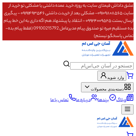
عشق داداش قیمتای سایت به روزه،خرید عمده داشتی یا مشکلی تو خرید از
سایت ۰۹۱۰۹۸۰۸۵۶۵- مشکلی بعد از خریدت داشتی ۰۹۱۹۱۴۹۳۵۴۶ - پیگیری
ارسال بستت ۰۹۹۲۴۰۰۹۵۲۵ - انتقاد یا پیشنهاد هم اگه داری به این خط پیام
بده مستقیم میره تو صندوق پیام مدیرعامل 09100215792 (فقط پیام بده-
تماس پاسخگو نیستم)
وارد شوید
دسته‌بندی محصولات
وبلاگ
برندها
درباره ما
تماس با ما