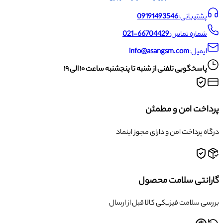
پشتیبانی:
09191493546
شماره تماس:
021-66704429
ایمیل:
info@asangsm.com
پاسخگویی تلفنی از شنبه تا پنجشنبه ساعت ۱۰ الی ۱۹
پرداخت امن و مطمئن
درگاه پرداخت امن و دارای مجوز اینماد
گارانتی سلامت محصول
بررسی سلامت فیزیکی کالا قبل از ارسال