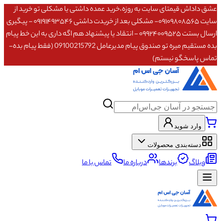
عشق داداش قیمتای سایت به روزه،خرید عمده داشتی یا مشکلی تو خرید از
سایت ۰۹۱۰۹۸۰۸۵۶۵- مشکلی بعد از خریدت داشتی ۰۹۱۹۱۴۹۳۵۴۶ - پیگیری
ارسال بستت ۰۹۹۲۴۰۰۹۵۲۵ - انتقاد یا پیشنهاد هم اگه داری به این خط پیام
بده مستقیم میره تو صندوق پیام مدیرعامل 09100215792 (فقط پیام بده-
تماس پاسخگو نیستم)
وارد شوید
دسته‌بندی محصولات
وبلاگ
برندها
درباره ما
تماس با ما