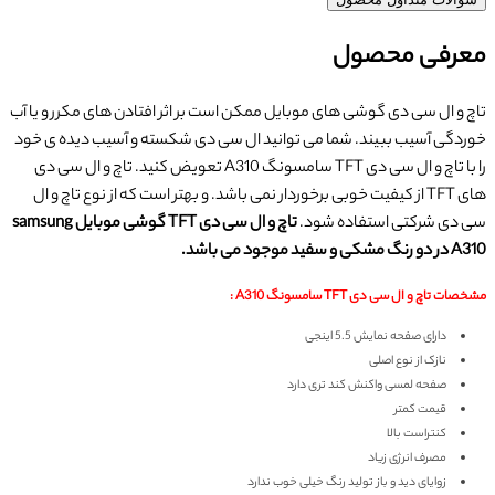
معرفی محصول
تاچ و ال سی دی گوشی های موبایل ممکن است بر اثر افتادن های مکرر و یا آب
خوردگی آسیب ببیند. شما می توانید ال سی دی شکسته و آسیب دیده ی خود
را با تاچ و ال سی دی TFT سامسونگ A310 تعویض کنید. تاچ و ال سی دی
های TFT از کیفیت خوبی برخوردار نمی باشد. و بهتر است که از نوع تاچ و ال
سی دی شرکتی استفاده شود.
تاچ و ال سی دی TFT گوشی موبایل samsung
A310 در دو رنگ مشکی و سفید موجود می باشد.
مشخصات تاچ و ال سی دی TFT سامسونگ A310 :
دارای صفحه نمایش 5.5 اینجی
نازک از نوع اصلی
صفحه لمسی واکنش کند تری دارد
قیمت کمتر
کنتراست بالا
مصرف انرژی زیاد
زوایای دید و باز تولید رنگ خیلی خوب ندارد