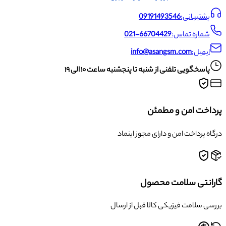
پشتیبانی:
09191493546
شماره تماس:
021-66704429
ایمیل:
info@asangsm.com
پاسخگویی تلفنی از شنبه تا پنجشنبه ساعت ۱۰ الی ۱۹
پرداخت امن و مطمئن
درگاه پرداخت امن و دارای مجوز اینماد
گارانتی سلامت محصول
بررسی سلامت فیزیکی کالا قبل از ارسال