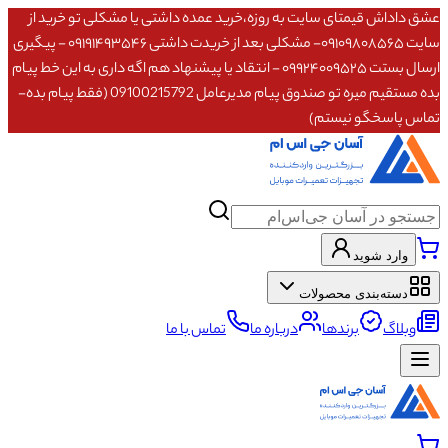
عشق داداش قیمتای سایت به روزه،خرید عمده داشتی یا مشکلی تو خرید از
سایت ۰۹۱۰۹۸۰۸۵۶۵- مشکلی بعد از خریدت داشتی ۰۹۱۹۱۴۹۳۵۴۶ - پیگیری
ارسال بستت ۰۹۹۲۴۰۰۹۵۲۵ - انتقاد یا پیشنهاد هم اگه داری به این خط پیام
بده مستقیم میره تو صندوق پیام مدیرعامل 09100215792 (فقط پیام بده-
تماس پاسخگو نیستم)
وارد شوید
دسته‌بندی محصولات
وبلاگ
برندها
درباره ما
تماس با ما