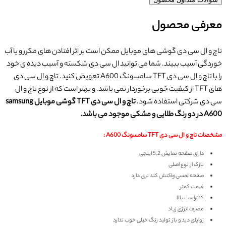
معرفی محصول
تاچ و ال سی دی گوشی های موبایل ممکن است بر اثر افتادن های مکرر و یا آب
خوردگی آسیب ببیند. شما می توانید ال سی دی شکسته و آسیب دیده ی خود
را با تاچ و ال سی دی TFT سامسونگ A600 تعویض کنید. تاچ و ال سی دی
های TFT از کیفیت خوبی برخوردار نمی باشد. و بهتر است که از نوع تاچ و ال
سی دی شرکتی استفاده شود.
تاچ و ال سی دی TFT گوشی موبایل samsung
A600 در دو رنگ طلایی و مشکی موجود می باشد.
مشخصات تاچ و ال سی دی TFT سامسونگ A600 :
دارای صفحه نمایش 5.2 اینجی
نازک از نوع اصلی
صفحه لمسی واکنش کند تری دارد
قیمت کمتر
کنتراست بالا
مصرف انرژی زیاد
زوایای دید و باز تولید رنگ خیلی خوب ندارد